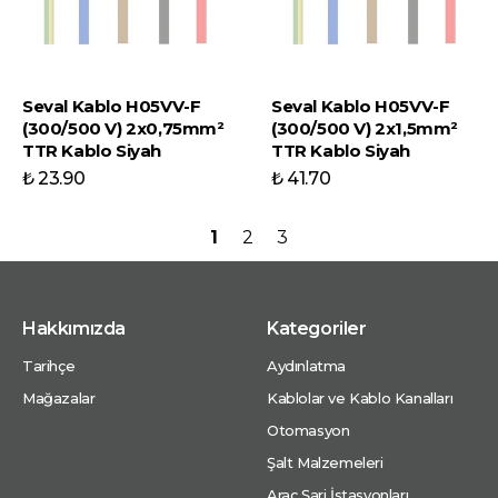
Seval Kablo H05VV-F
Seval Kablo H05VV-F
(300/500 V) 2x0,75mm²
(300/500 V) 2x1,5mm²
TTR Kablo Siyah
TTR Kablo Siyah
₺ 23.90
₺ 41.70
1
2
3
Hakkımızda
Kategoriler
Tarihçe
Aydınlatma
Mağazalar
Kablolar ve Kablo Kanalları
Otomasyon
Şalt Malzemeleri
Araç Şarj İstasyonları