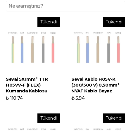
Tükendi
Tükendi
Seval 5X1mm² TTR
Seval Kablo H05V-K
H05VV-F (FLEX)
(300/500 V) 0,50mm²
Kumanda Kablosu
NYAF Kablo Beyaz
₺ 110.74
₺ 5.94
Tükendi
Tükendi