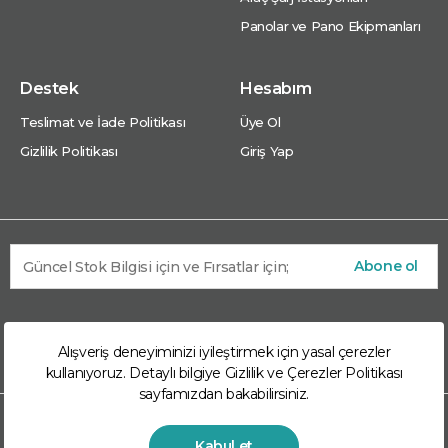
Panolar ve Pano Ekipmanları
Destek
Hesabım
Teslimat ve İade Politikası
Üye Ol
Gizlilik Politikası
Giriş Yap
Abone ol
Alışveriş deneyiminizi iyileştirmek için yasal çerezler
kullanıyoruz. Detaylı bilgiye
Gizlilik ve Çerezler Politikası
sayfamızdan bakabilirsiniz.
© 2026 Arkom Enerji Market Arkom Enerji
Kabul et