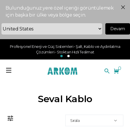
Bulunduğunuz yere özel içeriği görüntülemek
için başka bir ülke veya bölge seçin.
Devam
Profesyonel Enerji ve Güç Sistemleri • Şalt, Kablo ve Aydınlatma
Çözümleri • Stoktan Hızlı Teslimat
0
Seval Kablo
Sırala