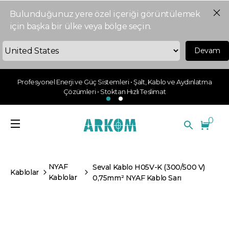
Bulunduğunuz yere özel içeriği görüntülemek
için başka bir ülke veya bölge seçin.
Devam
Profesyonel Enerji ve Güç Sistemleri • Şalt, Kablo ve Aydınlatma
Çözümleri • Stoktan Hızlı Teslimat
0
NYAF
Seval Kablo H05V-K (300/500 V)
Kablolar
Kablolar
0,75mm² NYAF Kablo Sarı