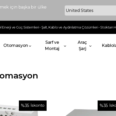
ek için başka bir ülke
 Enerji ve Güç Sistemleri • Şalt, Kablo ve Aydınlatma Çözümleri • Stoktan Hı
Sarf ve
Araç
Otomasyon
Kablol
Montaj
Şarj
tomasyon
İskonto
İsk
%
35
%
35