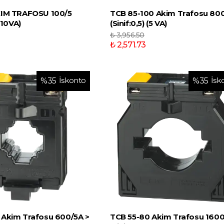
KIM TRAFOSU 100/5
TCB 85-100 Akim Trafosu 80
(10VA)
(Sinif:0,5) (5 VA)
₺ 3,956.50
₺ 2,571.73
İskonto
İsk
%
35
%
35
 Akim Trafosu 600/5A >
TCB 55-80 Akim Trafosu 1600