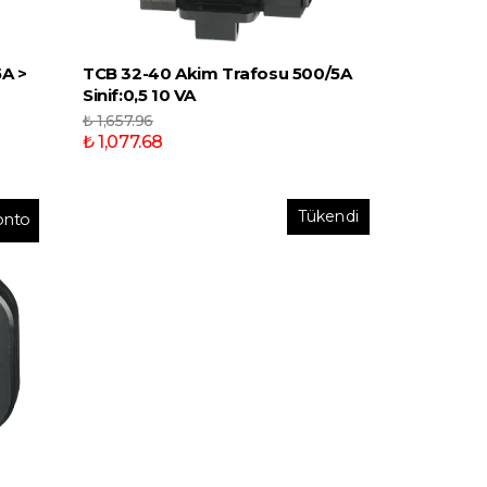
5A >
TCB 32-40 Akim Trafosu 500/5A
Sinif:0,5 10 VA
₺ 1,657.96
₺ 1,077.68
Tükendi
onto