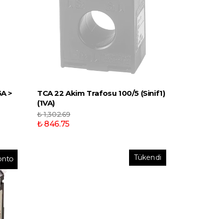
A >
TCA 22 Akim Trafosu 100/5 (Sinif1)
(1VA)
₺ 1,302.69
₺ 846.75
Tükendi
onto