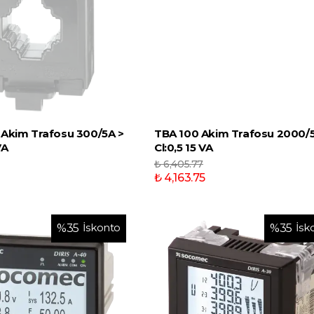
 Akim Trafosu 300/5A >
TBA 100 Akim Trafosu 2000/5
VA
Cl:0,5 15 VA
₺ 6,405.77
₺ 4,163.75
İskonto
İsk
%
35
%
35