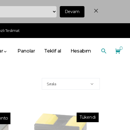
Devam
zlı Teslimat
0
ar
Panolar
Teklif al
Hesabım
Sırala
Tükendi
onto