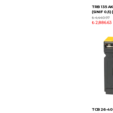
TRB 135 A
(SINIF 0,5) 
₺ 4,440.97
₺ 2,886.63
TCB 26-40