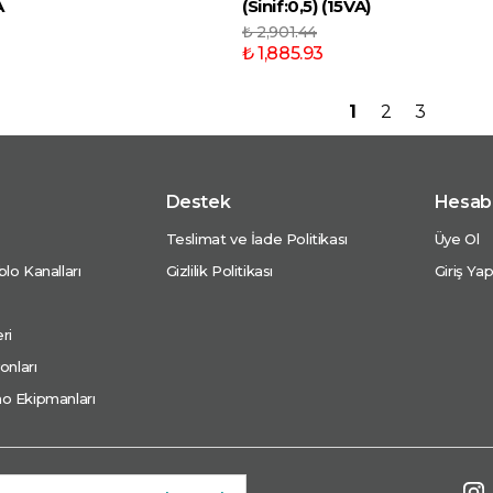
A
(Sinif:0,5) (15VA)
₺ 2,901.44
₺ 1,885.93
1
2
3
Destek
Hesab
Teslimat ve İade Politikası
Üye Ol
lo Kanalları
Gizlilik Politikası
Giriş Ya
ri
onları
o Ekipmanları