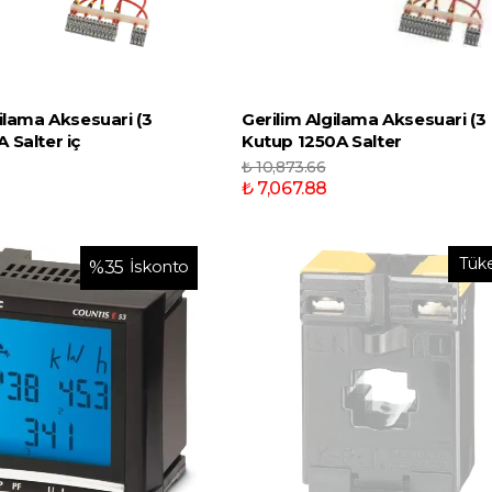
gilama Aksesuari (3
Gerilim Algilama Aksesuari (3
 Salter iç
Kutup 1250A Salter
₺ 10,873.66
₺ 7,067.88
Tük
İskonto
%
35