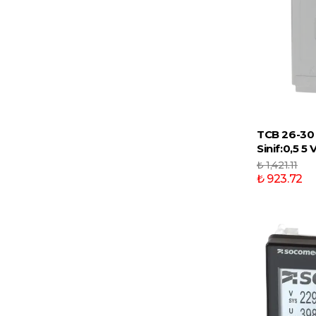
TCB 26-30
Sinif:0,5 5 
₺ 1,421.11
₺ 923.72