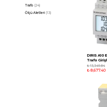
Trafo
(
24
)
Ölçü Aletleri
(
13
)
DIRIS A10 E
Trafo Girişl
₺ 13,349.84
₺ 8,677.40