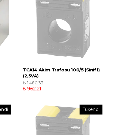
TCA14 Akim Trafosu 100/5 (Sinif1)
(2,5VA)
₺ 1,480.33
₺ 962.21
endi
Tükendi