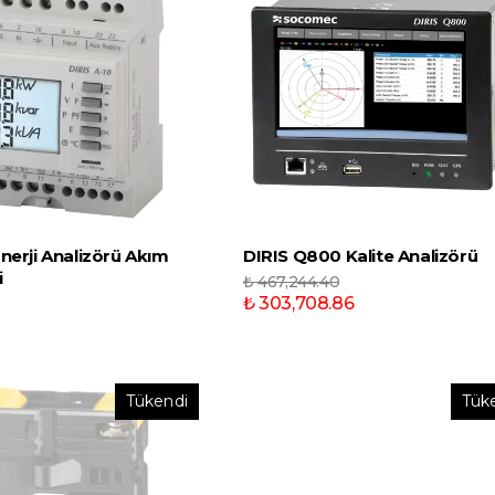
nerji Analizörü Akım
DIRIS Q800 Kalite Analizörü
i
₺ 467,244.40
₺ 303,708.86
Tükendi
Tük