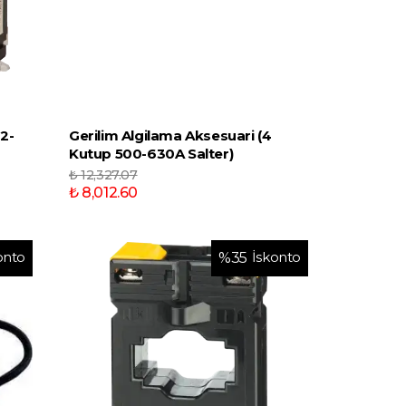
2-
Gerilim Algilama Aksesuari (4
Kutup 500-630A Salter)
₺ 12,327.07
₺ 8,012.60
onto
İskonto
%
35