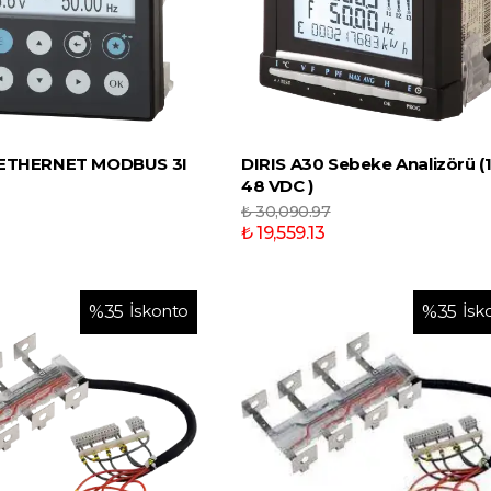
 ETHERNET MODBUS 3I
DIRIS A30 Sebeke Analizörü (1
48 VDC )
₺ 30,090.97
₺ 19,559.13
İskonto
İsk
%
35
%
35