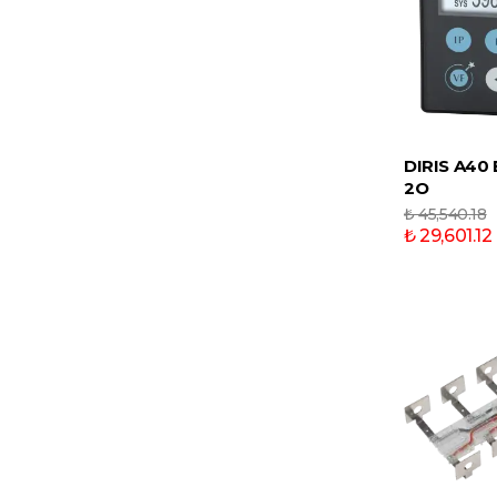
DIRIS A40
2O
₺ 45,540.18
₺ 29,601.12