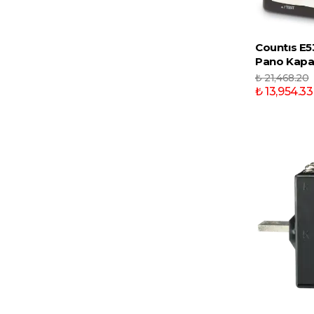
Countıs E53
Pano Kapak
₺ 21,468.20
₺ 13,954.33