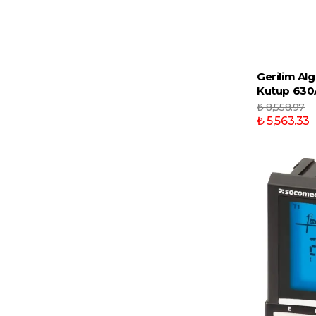
Gerilim Al
Kutup 630A
₺ 8,558.97
₺ 5,563.33