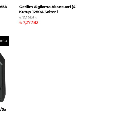
0/5A
Gerilim Algilama Aksesuari (4
Kutup 1250A Salter i
₺ 11,196.64
₺ 7,277.82
onto
/5a