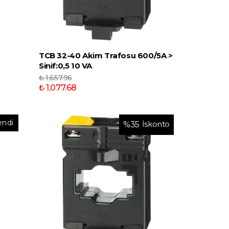
TCB 32-40 Akim Trafosu 600/5A >
Sinif:0,5 10 VA
₺ 1,657.96
₺ 1,077.68
endi
İskonto
%
35