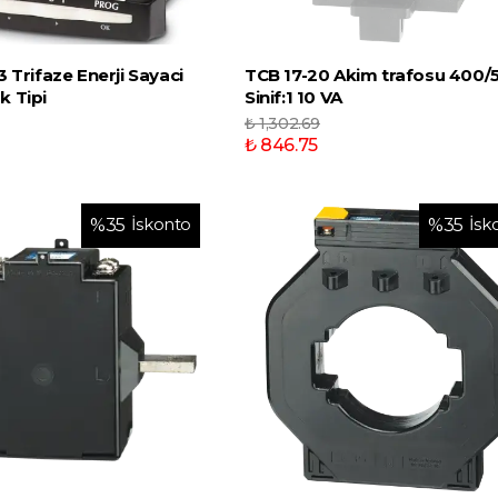
 Trifaze Enerji Sayaci
TCB 17-20 Akim trafosu 400/
 Tipi
Sinif:1 10 VA
₺ 1,302.69
₺ 846.75
İskonto
İsk
%
35
%
35