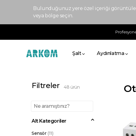
Bulunduğunuz yere özel içeriği görüntülem
veya bölge seçin.
Profesyonel
Şalt
Aydınlatma
Filtreler
O
48
ürün
Alt Kategoriler
Sensör
(
11
)