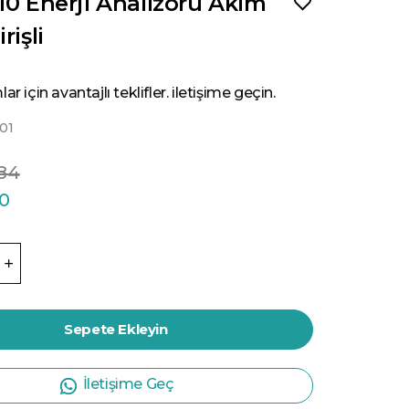
10 Enerji Analizörü Akım
rişli
ar için avantajlı teklifler. iletişime geçin.
01
.84
40
Sepete Ekleyin
İletişime Geç