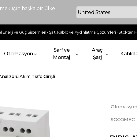
ek için başka bir ülke
 Enerji ve Güç Sistemleri • Şalt, Kablo ve Aydınlatma Çözümleri • Stoktan Hı
Sarf ve
Araç
Otomasyon
Kablol
Montaj
Şarj
Analizörü Akım Trafo Girişli
Otomasyo
SOCOMEC