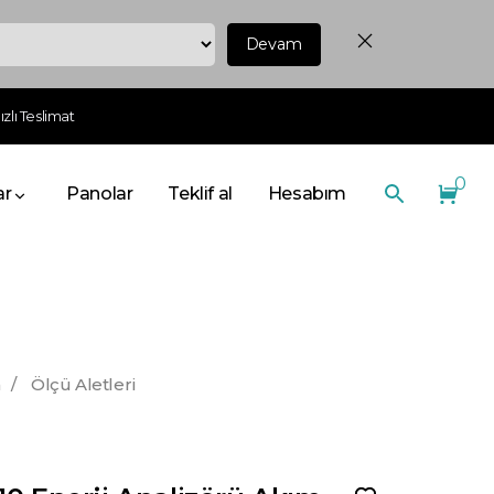
Devam
zlı Teslimat
0
ar
Panolar
Teklif al
Hesabım
n
/
Ölçü Aletleri