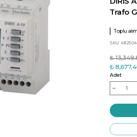
DIRIS A
Trafo Gi
Toplu alıml
SKU:
482504
₺ 13,349
₺ 8,677.
Adet