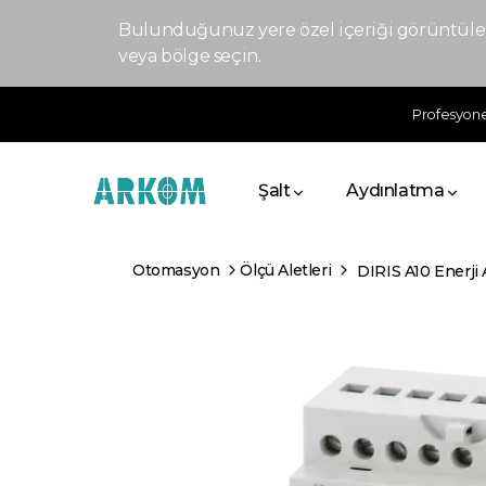
Bulunduğunuz yere özel içeriği görüntülem
veya bölge seçin.
Profesyonel
Şalt
Aydınlatma
Otomasyon
Ölçü Aletleri
DIRIS A10 Enerji 