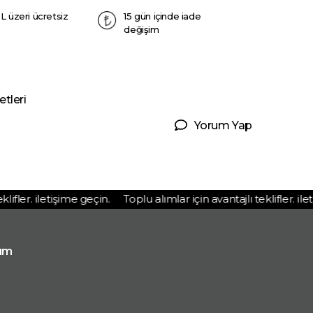
L üzeri ücretsiz
15 gün içinde iade
değişim
tleri
Yorum Yap
fler. iletişime geçin.
Toplu alımlar için avantajlı teklifler. ileti
ım
p