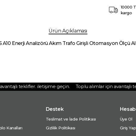
10000 T
kargo
Ürün Açıklaması
S A10 Enerji Analizörü Akım Trafo Girişli Otomasyon Ölçü Ale
tajlı teklifler. iletişime geçin.
Toplu alımlar için avantajlı tekli
Destek
Hesab
Teslimat ve İade Politikası
Üye Ol
lo Kanalları
Gizlilik Politikası
Giriş Ya