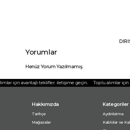
DIRI
Yorumlar
Henüz Yorum Yazılmamış.
ar için avantajlı teklifler. iletişime geçin.
Toplu alımlar için avan
Hakkımızda
Kategoriler
Tarihçe
Aydınlatma
Mağazalar
Kablolar ve Kab