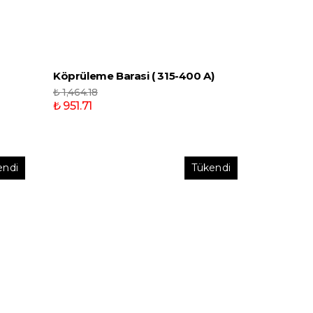
Köprüleme Barasi ( 315-400 A)
₺ 1,464.18
₺ 951.71
endi
Tükendi