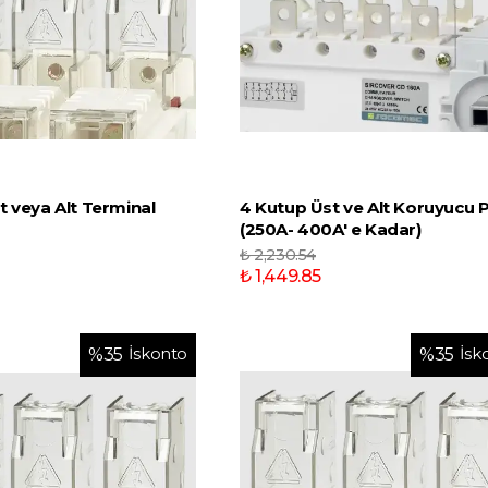
t veya Alt Terminal
4 Kutup Üst ve Alt Koruyucu 
(250A- 400A' e Kadar)
₺ 2,230.54
₺ 1,449.85
İskonto
İsk
%
35
%
35