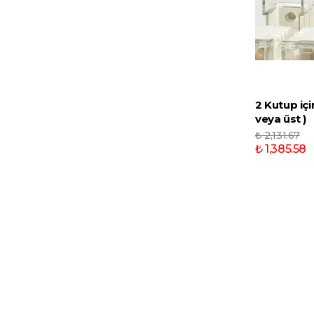
2 Kutup içi
veya üst )
₺ 2,131.67
₺ 1,385.58