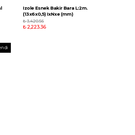
l
Izole Esnek Bakir Bara L:2m.
(13x6x0,5) IxNxe (mm)
₺ 3,420.56
₺ 2,223.36
endi