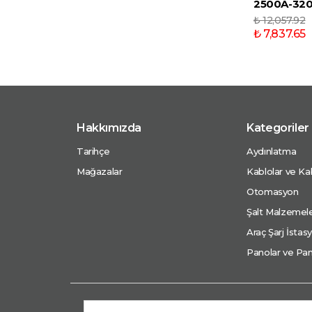
2500A-32
₺ 12,057.92
₺ 7,837.65
Hakkımızda
Kategoriler
Tarihçe
Aydınlatma
Mağazalar
Kablolar ve Kab
Otomasyon
Şalt Malzemele
Araç Şarj İstasy
Panolar ve Pan