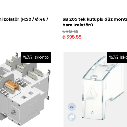
 izolatör (H:50 / Ø:46 /
SB 205 tek kutuplu düz mont
bara izalatörü
₺ 613.66
₺ 398.88
İskonto
İsk
%
35
%
35