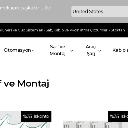
ek için başka bir ülke
 Enerji ve Güç Sistemleri • Şalt, Kablo ve Aydınlatma Çözümleri • Stoktan Hı
Sarf ve
Araç
Otomasyon
Kablol
Montaj
Şarj
f ve Montaj
İskonto
İsk
%
35
%
35