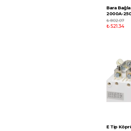
Bara Bağla
2000A-25
₺ 802.07
₺ 521.34
E Tip Köpr