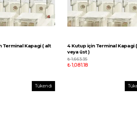
n Terminal Kapagi ( alt
4 Kutup için Terminal Kapagi (
veya üst )
₺ 1,663.35
₺ 1,081.18
Tükendi
Tük