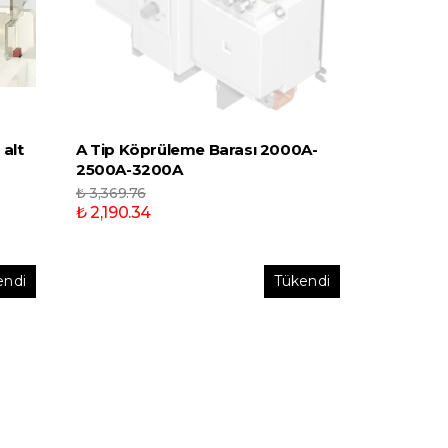
 alt
A Tip Köprüleme Barası 2000A-
2500A-3200A
₺ 3,369.76
₺ 2,190.34
endi
Tükendi