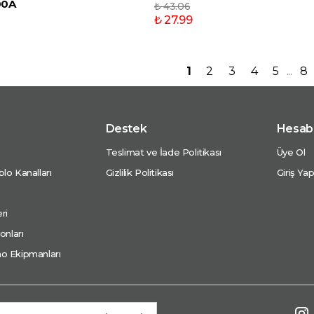
00A
₺ 43.06
₺ 27.99
1
2
3
4
5
8
Destek
Hesab
Teslimat ve İade Politikası
Üye Ol
lo Kanalları
Gizlilik Politikası
Giriş Ya
ri
onları
o Ekipmanları