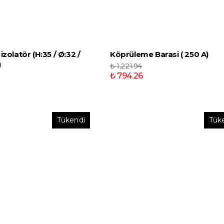
izolatör (H:35 / Ø:32 /
Köprüleme Barasi ( 250 A)
)
₺ 1,221.94
₺ 794.26
Tükendi
Tük