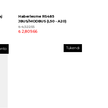
aj
Haberlesme RS485
JBUS/MODBUS (L50 - A20)
₺ 4,322.55
₺ 2,809.66
Tükendi
onto