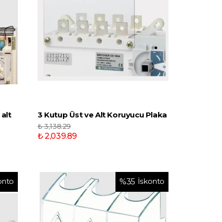
 alt
3 Kutup Üst ve Alt Koruyucu Plaka
₺ 3,138.29
₺ 2,039.89
onto
İskonto
%
35