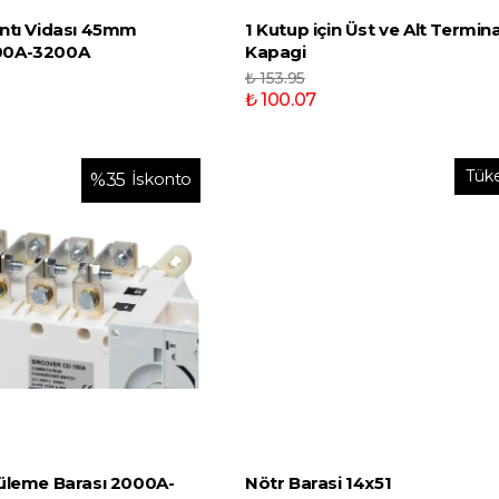
ntı Vidası 45mm
1 Kutup için Üst ve Alt Termina
00A-3200A
Kapagi
₺ 153.95
₺ 100.07
Tük
İskonto
%
35
üleme Barası 2000A-
Nötr Barasi 14x51