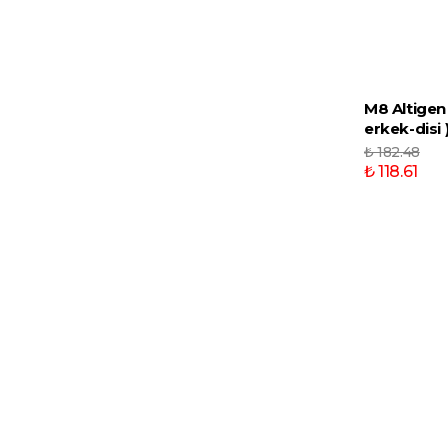
M8 Altigen 
erkek-disi 
₺ 182.48
₺ 118.61