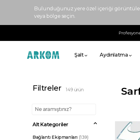
Bulunduğunuz yere özel içeriği görüntülem
veya bölge seçin.
Profesyonel
Şalt
Aydınlatma
Filtreler
Sar
149
ürün
Alt Kategoriler
Bağlantı Ekipmanları
(
139
)