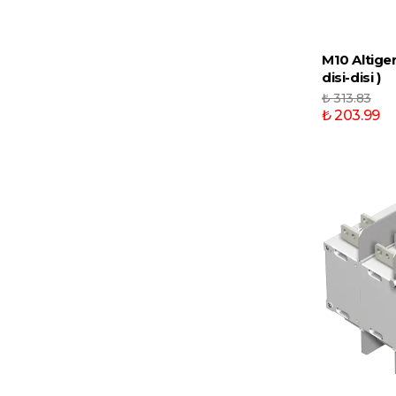
M10 Altigen
disi-disi )
₺ 313.83
₺ 203.99