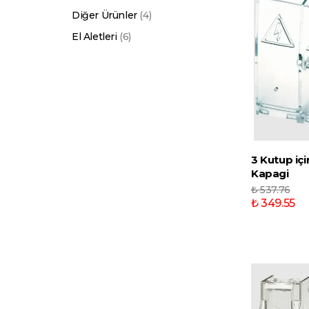
Diğer Ürünler
(
4
)
El Aletleri
(
6
)
3 Kutup içi
Kapagi
₺ 537.76
₺ 349.55