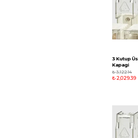
3 Kutup Üs
Kapagi
₺ 3,122.14
₺ 2,029.39