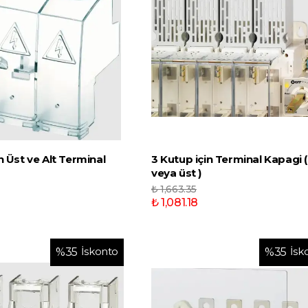
n Üst ve Alt Terminal
3 Kutup için Terminal Kapagi (
veya üst )
₺ 1,663.35
₺ 1,081.18
İskonto
İsk
%
35
%
35