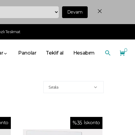
Devam
zlı Teslimat
0
ar
Panolar
Teklif al
Hesabım
Sırala
onto
İskonto
%
35