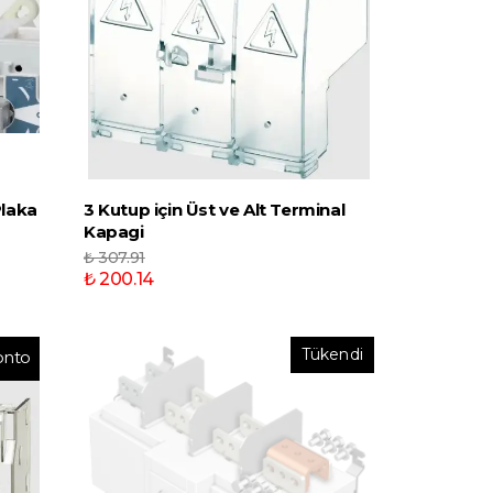
Plaka
3 Kutup için Üst ve Alt Terminal
Kapagi
₺ 307.91
₺ 200.14
Tükendi
onto