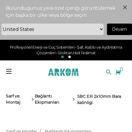
Bulunduğunuz yere özel içeriği görüntülemek
için başka bir ülke veya bölge seçin.
Devam
Profesyonel Enerji ve Güç Sistemleri • Şalt, Kablo ve Aydınlatma
Çözümleri • Stoktan Hızlı Teslimat
0
Sarf ve
Bağlantı
SBC ER 2x10mm Bara
Montaj
Ekipmanları
kalinligi
Sarf ve Montaj
/
Bağlantı Ekipmanları