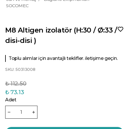
SOCOMEC
M8 Altigen izolatör (H:30 / Ø:33 /
disi-disi )
Toplu alımlar için avantajlı teklifler. iletişime geçin.
SKU:
50313008
₺ 112.50
₺ 73.13
Adet