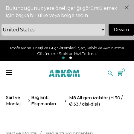
Bulunduğunuz yere özel içeriği görüntülemek
için başka bir ülke veya bölge seçin.
Devam
Profesyonel Enerji ve Güç Sistemleri • Şalt, Kablo ve Aydınlatma
Çözümleri • Stoktan Hızlı Teslimat
0
Sarf ve
Bağlantı
M8 Altigen izolatör (H:30 /
Montaj
Ekipmanları
Ø:33 / disi-disi )
Sarf ve Montaj
/
Bağlantı Ekipmanları