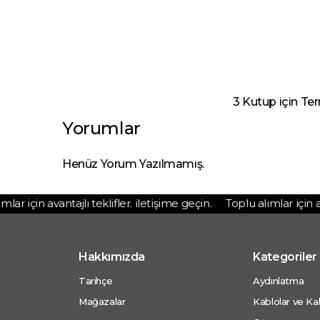
3 Kutup için Te
Yorumlar
Henüz Yorum Yazılmamış.
r için avantajlı teklifler. iletişime geçin.
Toplu alımlar için avant
Hakkımızda
Kategoriler
Tarihçe
Aydınlatma
Mağazalar
Kablolar ve Kab