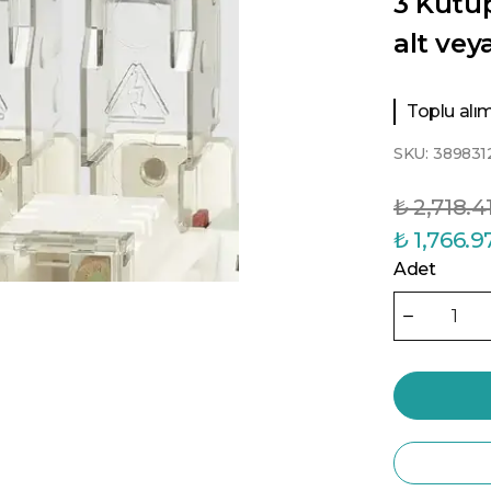
3 Kutup
alt veya
Toplu alıml
SKU:
389831
₺ 2,718.4
₺ 1,766.9
Adet