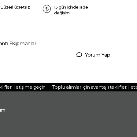
L üzeri ücretsiz
15 gün içinde iade
değişim
antı Ekipmanları
Yorum Yap
ler. iletişime geçin.
Toplu alımlar için avantajlı teklifler. iletiş
ım
p