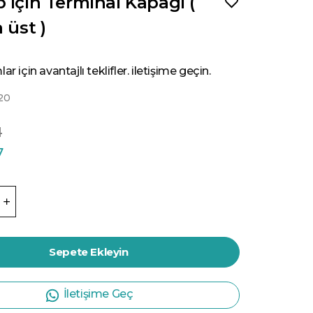
 için Terminal Kapagi (
 üst )
ar için avantajlı teklifler. iletişime geçin.
20
1
7
Sepete Ekleyin
İletişime Geç