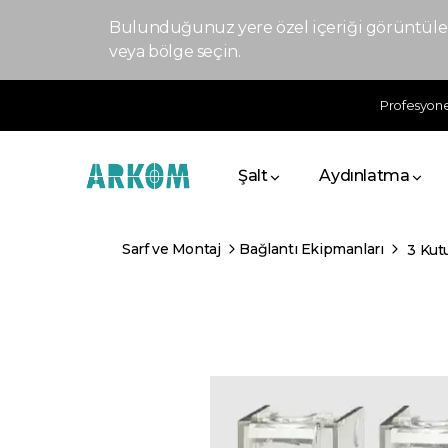
Bulunduğunuz yere özel içeriği görüntülem
veya bölge seçin.
Profesyonel
Şalt
Aydınlatma
Sarf ve Montaj
Bağlantı Ekipmanları
3 Kutu