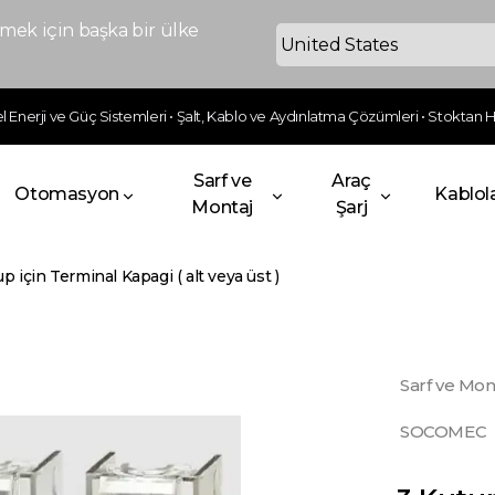
ek için başka bir ülke
 Enerji ve Güç Sistemleri • Şalt, Kablo ve Aydınlatma Çözümleri • Stoktan Hı
Sarf ve
Araç
Otomasyon
Kablol
Montaj
Şarj
p için Terminal Kapagi ( alt veya üst )
Sarf ve Mon
SOCOMEC