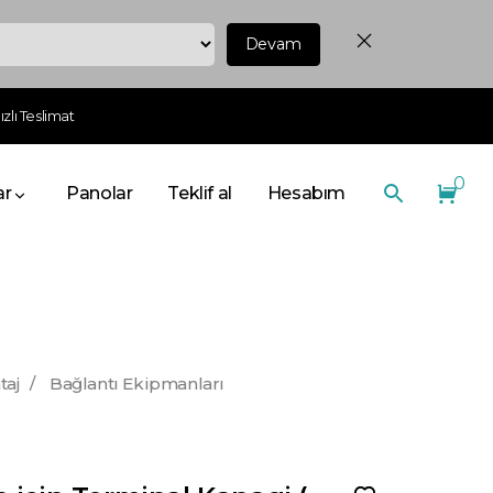
Devam
zlı Teslimat
0
ar
Panolar
Teklif al
Hesabım
taj
/
Bağlantı Ekipmanları