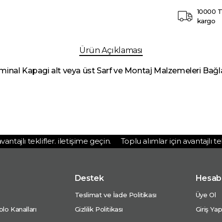
10000 T
kargo
Ürün Açıklaması
rminal Kapagi alt veya üst Sarf ve Montaj Malzemeleri Bağl
ajlı teklifler. iletişime geçin.
Toplu alımlar için avantajlı teklif
Destek
Hesab
Teslimat ve İade Politikası
Üye Ol
lo Kanalları
Gizlilik Politikası
Giriş Ya