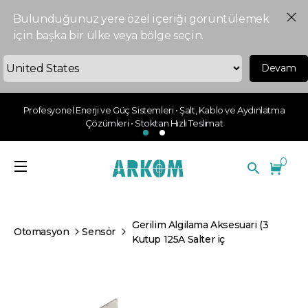
Bulunduğunuz yere özel içeriği görüntülemek
için başka bir ülke veya bölge seçin.
Devam
Profesyonel Enerji ve Güç Sistemleri • Şalt, Kablo ve Aydınlatma
Çözümleri • Stoktan Hızlı Teslimat
0
Gerilim Algilama Aksesuari (3
Otomasyon
Sensör
Kutup 125A Salter iç