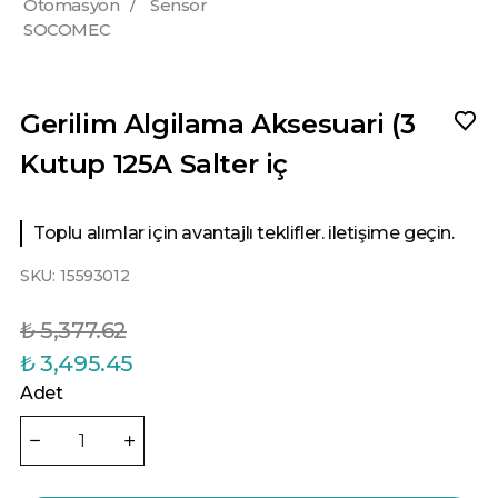
Otomasyon
/
Sensör
SOCOMEC
Gerilim Algilama Aksesuari (3
Kutup 125A Salter iç
Toplu alımlar için avantajlı teklifler. iletişime geçin.
SKU:
15593012
₺ 5,377.62
₺ 3,495.45
Adet