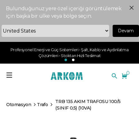
Bulunduğunuz yere özel içeriği görüntülemek
için başka bir ülke veya bölge seçin.
Devam
Profesyonel Enerji ve Güç Sistemleri • Şalt, Kablo ve Aydınlatma
Çözümleri • Stoktan Hızlı Teslimat
0
TRB 135 AKIM TRAFOSU 100/5
Otomasyon
Trafo
(SINIF 0,5) (10VA)