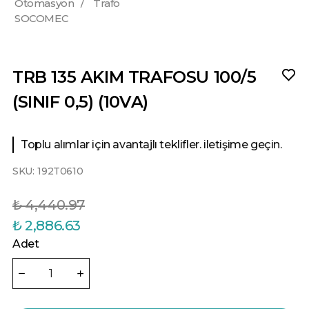
Otomasyon
/
Trafo
SOCOMEC
TRB 135 AKIM TRAFOSU 100/5
(SINIF 0,5) (10VA)
Toplu alımlar için avantajlı teklifler. iletişime geçin.
SKU:
192T0610
₺ 4,440.97
₺ 2,886.63
Adet