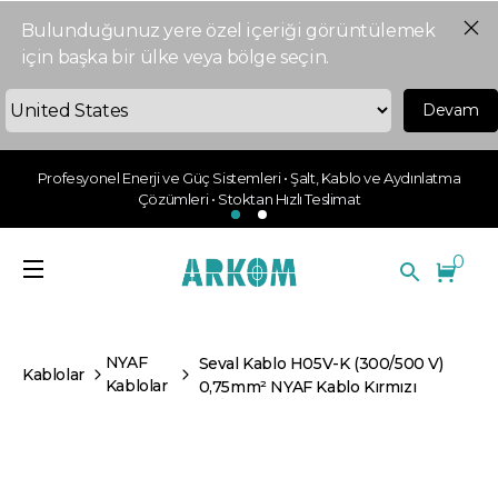
Bulunduğunuz yere özel içeriği görüntülemek
için başka bir ülke veya bölge seçin.
Devam
Profesyonel Enerji ve Güç Sistemleri • Şalt, Kablo ve Aydınlatma
Çözümleri • Stoktan Hızlı Teslimat
0
NYAF
Seval Kablo H05V-K (300/500 V)
Kablolar
Kablolar
0,75mm² NYAF Kablo Kırmızı