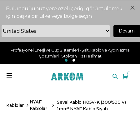
Bulunduğunuz yere özel içeriği görüntülemek
için başka bir ülke veya bölge seçin.
Devam
Profesyonel Enerji ve Güç Sistemleri • Şalt, Kablo ve Aydınlatma
Çözümleri • Stoktan Hızlı Teslimat
0
NYAF
Seval Kablo H05V-K (300/500 V)
Kablolar
Kablolar
1mm² NYAF Kablo Siyah