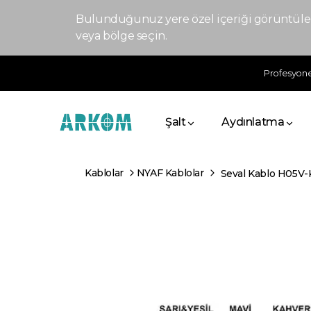
Bulunduğunuz yere özel içeriği görüntülem
veya bölge seçin.
Profesyonel
Şalt
Aydınlatma
Kablolar
NYAF Kablolar
Seval Kablo H05V-K