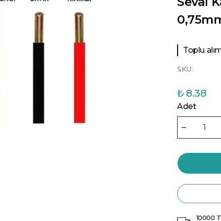
Seval K
0,75mm²
Toplu alıml
SKU:
₺ 8.38
Adet
10000 T