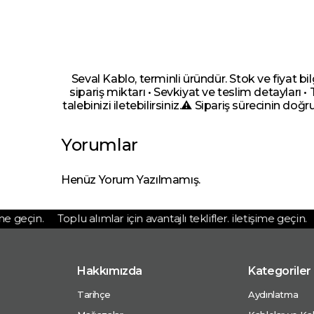
Seval Kablo, terminli üründür. Stok ve fiyat bi
sipariş miktarı • Sevkiyat ve teslim detayları •
talebinizi iletebilirsiniz.⚠️ Sipariş sürecinin doğr
Yorumlar
Henüz Yorum Yazılmamış.
 geçin.
Toplu alımlar için avantajlı teklifler. iletişime geçin.
T
Hakkımızda
Kategoriler
Tarihçe
Aydınlatma