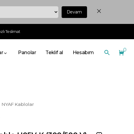
Devam
zlı Teslimat
0
ar
Panolar
Teklif al
Hesabım
NYAF Kablolar
o