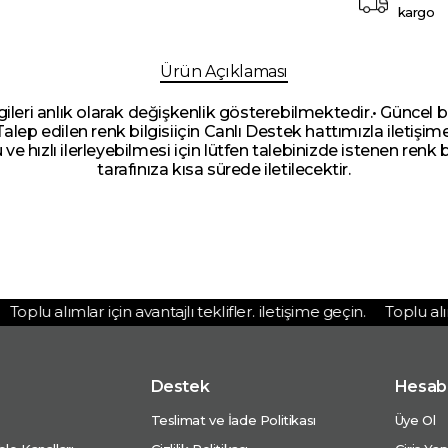
kargo
Ürün Açıklaması
lgileri anlık olarak değişkenlik gösterebilmektedir.• Güncel b
 Talep edilen renk bilgisiiçin Canlı Destek hattımızla iletişi
u ve hızlı ilerleyebilmesi için lütfen talebinizde istenen renk b
tarafınıza kısa sürede iletilecektir.
oplu alımlar için avantajlı teklifler. iletişime geçin.
Toplu alımla
Destek
Hesab
Teslimat ve İade Politikası
Üye Ol