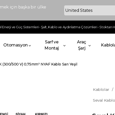
ek için başka bir ülke
 Enerji ve Güç Sistemleri • Şalt, Kablo ve Aydınlatma Çözümleri • Stoktan Hı
Sarf ve
Araç
Otomasyon
Kablol
Montaj
Şarj
 (300/500 V) 0,75mm² NYAF Kablo Sarı Yeşil
Kablolar
/
Seval Kabl