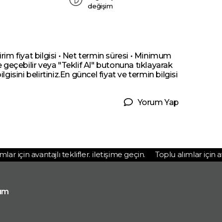
değişim
irim fiyat bilgisi • Net termin süresi • Minimum
me geçebilir veya "Teklif Al" butonuna tıklayarak
ilgisini belirtiniz.En güncel fiyat ve termin bilgisi
Yorum Yap
r için avantajlı teklifler. iletişime geçin.
Toplu alımlar için avant
ım