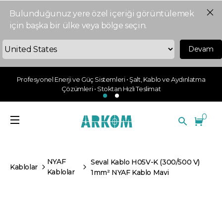
Bulunduğunuz yere özel içeriği görüntülemek
için başka bir ülke veya bölge seçin.
Devam
Profesyonel Enerji ve Güç Sistemleri • Şalt, Kablo ve Aydınlatma
Çözümleri • Stoktan Hızlı Teslimat
0
NYAF
Seval Kablo H05V-K (300/500 V)
Kablolar
Kablolar
1mm² NYAF Kablo Mavi