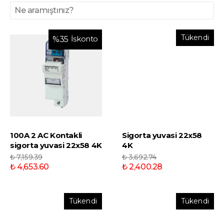
Tükendi
İskonto
%
35
100A 2 AC Kontakli
Sigorta yuvasi 22x58
sigorta yuvasi 22x58 4K
4K
₺ 7,159.39
₺ 3,692.74
₺ 4,653.60
₺ 2,400.28
Tükendi
Tükendi