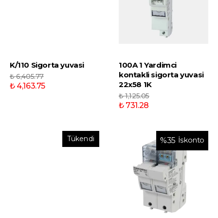
K/110 Sigorta yuvasi
100A 1 Yardimci
kontakli sigorta yuvasi
₺ 6,405.77
22x58 1K
₺ 4,163.75
₺ 1,125.05
₺ 731.28
Tükendi
İskonto
%
35