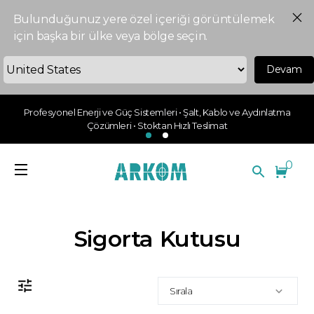
Bulunduğunuz yere özel içeriği görüntülemek
için başka bir ülke veya bölge seçin.
Devam
Profesyonel Enerji ve Güç Sistemleri • Şalt, Kablo ve Aydınlatma
Çözümleri • Stoktan Hızlı Teslimat
0
Sigorta Kutusu
Sırala