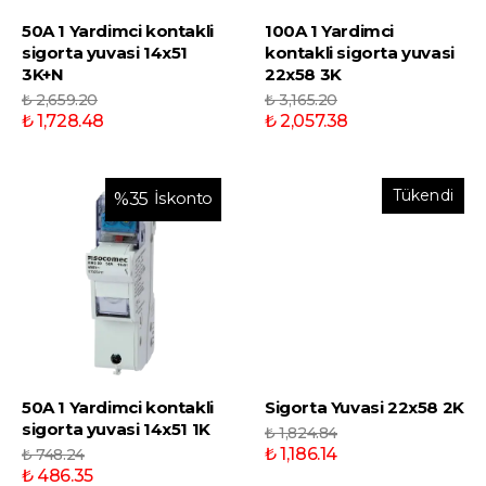
50A 1 Yardimci kontakli
100A 1 Yardimci
sigorta yuvasi 14x51
kontakli sigorta yuvasi
3K+N
22x58 3K
₺ 2,659.20
₺ 3,165.20
₺ 1,728.48
₺ 2,057.38
Tükendi
İskonto
%
35
50A 1 Yardimci kontakli
Sigorta Yuvasi 22x58 2K
sigorta yuvasi 14x51 1K
₺ 1,824.84
₺ 1,186.14
₺ 748.24
₺ 486.35