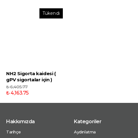
Tükendi
NH2 Sigorta kaidesi (
gPV sigortalar için )
₺ 6,405.77
₺ 4,163.75
Hakkımızda
Kategoriler
Tarihçe
Aydınlatma