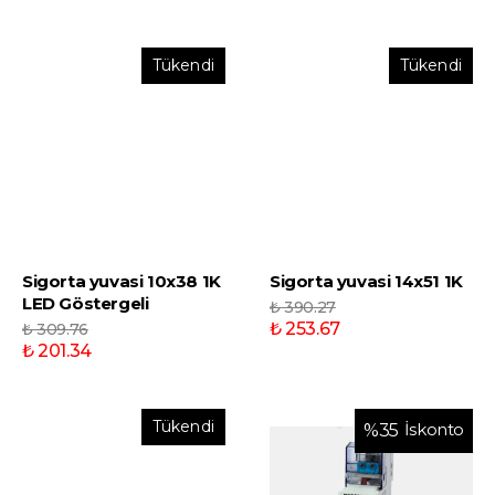
Tükendi
Tükendi
Sigorta yuvasi 10x38 1K
Sigorta yuvasi 14x51 1K
LED Göstergeli
₺ 390.27
₺ 253.67
₺ 309.76
₺ 201.34
Tükendi
İskonto
%
35