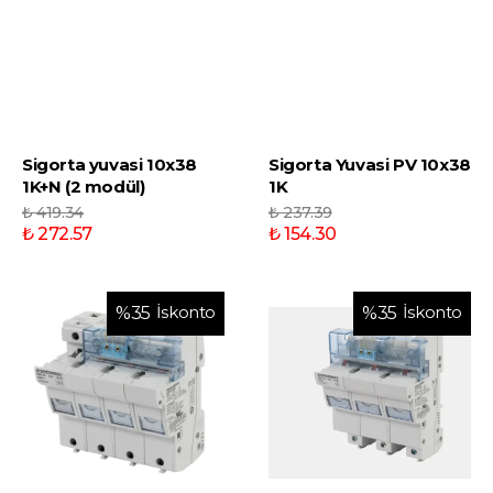
Sigorta yuvasi 10x38
Sigorta Yuvasi PV 10x38
1K+N (2 modül)
1K
₺ 419.34
₺ 237.39
₺ 272.57
₺ 154.30
İskonto
İskonto
%
35
%
35