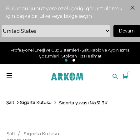
Bulunduğunuz yere özel içeriği görüntülemek
için başka bir ülke veya bölge seçin.
Devam
Profesyonel Enerji ve Güç Sistemleri • Şalt, Kablo ve Aydınlatma
Çözümleri • Stoktan Hızlı Teslimat
0
Şalt
Sigorta Kutusu
Sigorta yuvasi 14x51 3K
Şalt
/
Sigorta Kutusu