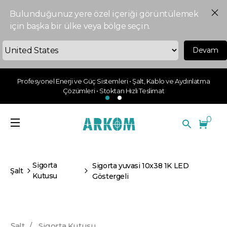
Bulunduğunuz yere özel içeriği görüntülemek
için başka bir ülke veya bölge seçin.
Devam
Profesyonel Enerji ve Güç Sistemleri • Şalt, Kablo ve Aydınlatma
Çözümleri • Stoktan Hızlı Teslimat
0
Sigorta
Sigorta yuvasi 10x38 1K LED
Şalt
Kutusu
Göstergeli
Şalt
/
Sigorta Kutusu