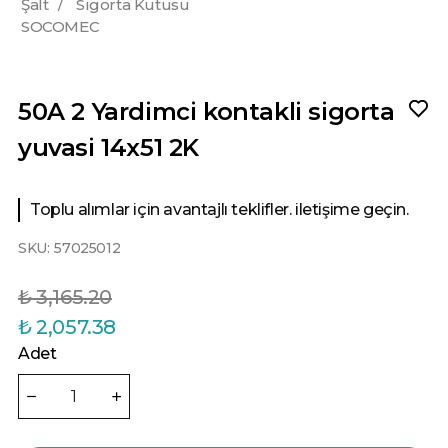
Şalt
/
Sigorta Kutusu
SOCOMEC
50A 2 Yardimci kontakli sigorta
yuvasi 14x51 2K
Toplu alımlar için avantajlı teklifler. iletişime geçin.
SKU:
57025012
₺ 3,165.20
₺ 2,057.38
Adet