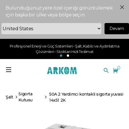
Bulunduğunuz yere özel içeriği görüntülemek
için başka bir ülke veya bölge seçin.
Devam
Profesyonel Enerji ve Güç Sistemleri • Şalt, Kablo ve Aydınlatma
Çözümleri • Stoktan Hızlı Teslimat
0
Sigorta
50A 2 Yardimci kontakli sigorta yuvasi
Şalt
Kutusu
14x51 2K