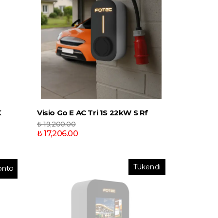
K
Visio Go E AC Tri 1S 22kW S Rf
₺ 19,200.00
₺ 17,206.00
Tükendi
onto