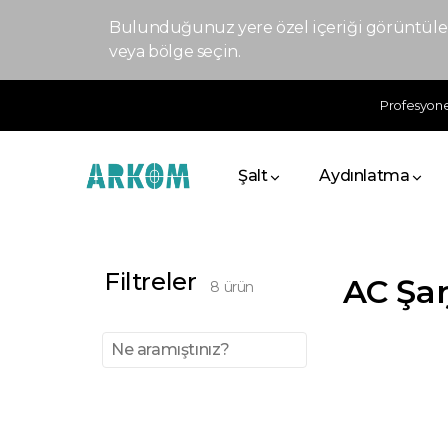
Bulunduğunuz yere özel içeriği görüntülem
veya bölge seçin.
Profesyonel
Şalt
Aydınlatma
Filtreler
AC Şar
8
ürün