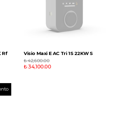
 Rf
Visio Maxi E AC Tri 1S 22KW S
₺ 42,600.00
₺ 34,100.00
onto