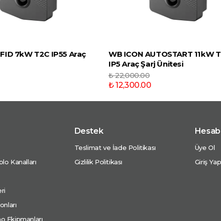
FID 7kW T2C IP55 Araç
WB ICON AUTOSTART 11kW T
IP5 Araç Şarj Ünitesi
₺ 22,000.00
₺ 12,300.00
Destek
Hesab
Teslimat ve İade Politikası
Üye Ol
lo Kanalları
Gizlilik Politikası
Giriş Ya
ri
onları
o Ekipmanları