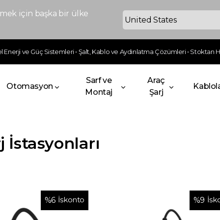
ek için başka bir ülke
 Enerji ve Güç Sistemleri • Şalt, Kablo ve Aydınlatma Çözümleri • Stoktan Hı
Sarf ve
Araç
Otomasyon
Kablol
Montaj
Şarj
j İstasyonları
İskonto
İsk
%
6
%
9