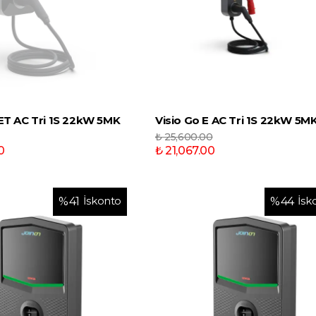
 ET AC Tri 1S 22kW 5MK
Visio Go E AC Tri 1S 22kW 5MK
₺ 25,600.00
0
₺ 21,067.00
İskonto
İsk
%
41
%
44