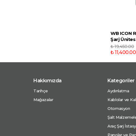
WB ICON R
Şarj Ünites
₺ 19,450.00
₺ 11,400.00
Hakkımızda
Kategoriler
Tarihçe
Aydınlatma
Mağazalar
Kablolar ve Kab
Otomasyon
Şalt Malzemele
Araç Şarj İstasy
Panolar ve Pan