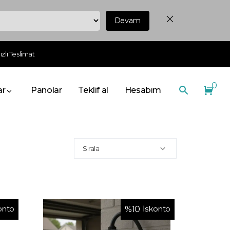
Devam
zlı Teslimat
0
ar
Panolar
Teklif al
Hesabım
Sırala
onto
İskonto
%
10