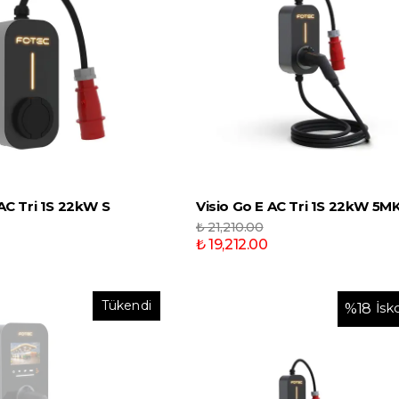
 AC Tri 1S 22kW S
Visio Go E AC Tri 1S 22kW 5M
₺ 21,210.00
₺ 19,212.00
Tükendi
İsk
%
18