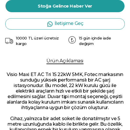
Stoğa Gelince Haber Ver
İletişime Geç
10000 TL üzeri ücretsiz
15 gün içinde iade
kargo
değişim
Ürün Açıklaması
Visio Maxi ET AC Tri 1S 22kW 5MK, Fotec markasının
sunduğu yüksek performanslı bir AC şarj
istasyonudur. Bu model, 22 kW kurulu gücü ile
elektrikli araçların hızlı ve etkili bir şekilde şarj
edilmesini sağlar. Duvar tipi montaj seçeneği, çeşitli
alanlarda kolay kurulum imkanı sunarak kullanıcıların
ihtiyaçlarına uygun bir çözüm oluşturur.
Cihaz, yalnızca bir adet soket ile donatılmıştır ve 5
metre uzunluğunda kablo ile birlikte gelir. Bu özellik,
kullanıcıların esnek bir kurulum yapmasına olanak