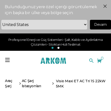
Bulunduğunuz yere özel içeriği görüntülemek
için başka bir ülke veya bölge seçin.
Devam
Profesyonel Enerji ve Güç Sistemleri • Şalt, Kablo ve Aydınlatma
Çözümleri • Stoktan Hızlı Teslimat
0
Araç
AC Şarj
Visio Maxi ET AC Tri 1S 22kW
Şarj
İstasyonları
5MK