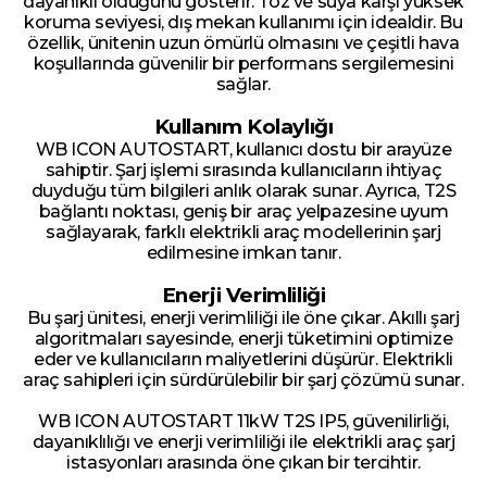
dayanıklı olduğunu gösterir. Toz ve suya karşı yüksek
koruma seviyesi, dış mekan kullanımı için idealdir. Bu
özellik, ünitenin uzun ömürlü olmasını ve çeşitli hava
koşullarında güvenilir bir performans sergilemesini
sağlar.
Kullanım Kolaylığı
WB ICON AUTOSTART, kullanıcı dostu bir arayüze
sahiptir. Şarj işlemi sırasında kullanıcıların ihtiyaç
duyduğu tüm bilgileri anlık olarak sunar. Ayrıca, T2S
bağlantı noktası, geniş bir araç yelpazesine uyum
sağlayarak, farklı elektrikli araç modellerinin şarj
edilmesine imkan tanır.
Enerji Verimliliği
Bu şarj ünitesi, enerji verimliliği ile öne çıkar. Akıllı şarj
algoritmaları sayesinde, enerji tüketimini optimize
eder ve kullanıcıların maliyetlerini düşürür. Elektrikli
araç sahipleri için sürdürülebilir bir şarj çözümü sunar.
WB ICON AUTOSTART 11kW T2S IP5, güvenilirliği,
dayanıklılığı ve enerji verimliliği ile elektrikli araç şarj
istasyonları arasında öne çıkan bir tercihtir.