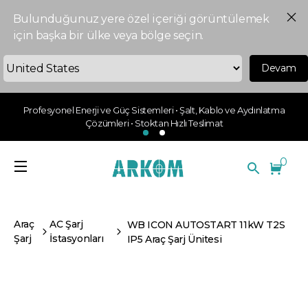
Bulunduğunuz yere özel içeriği görüntülemek
için başka bir ülke veya bölge seçin.
Devam
Profesyonel Enerji ve Güç Sistemleri • Şalt, Kablo ve Aydınlatma
Çözümleri • Stoktan Hızlı Teslimat
0
Araç
AC Şarj
WB ICON AUTOSTART 11kW T2S
Şarj
İstasyonları
IP5 Araç Şarj Ünitesi