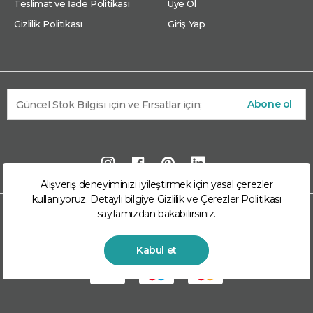
Teslimat ve İade Politikası
Üye Ol
Gizlilik Politikası
Giriş Yap
Abone ol
Alışveriş deneyiminizi iyileştirmek için yasal çerezler
kullanıyoruz. Detaylı bilgiye
Gizlilik ve Çerezler Politikası
sayfamızdan bakabilirsiniz.
© 2026 Arkom Enerji Market Arkom Enerji
Mühendislik San. Ve Tic. A.Ş. kuruluşudur. Tüm hakları
saklıdır.
Kabul et