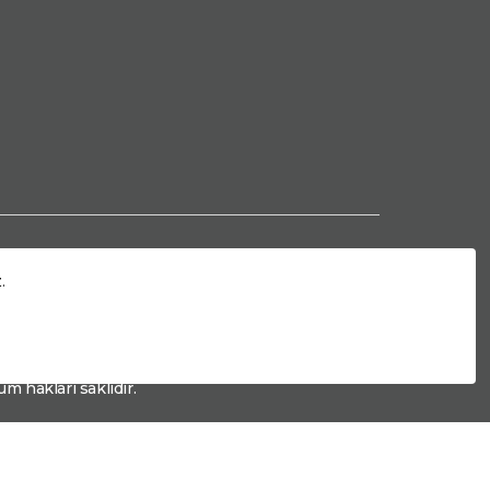
p
.
m hakları saklıdır.