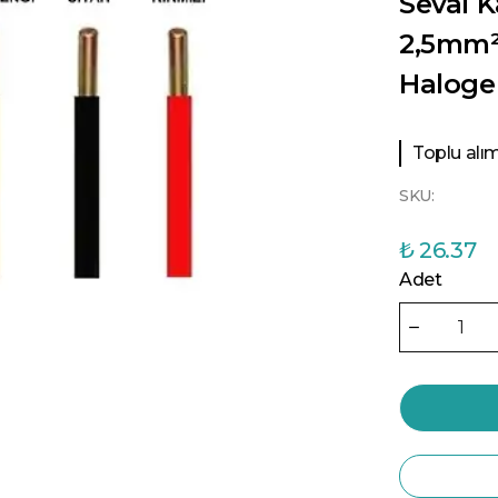
Seval K
2,5mm²
Haloge
Toplu alıml
SKU:
₺ 26.37
Adet