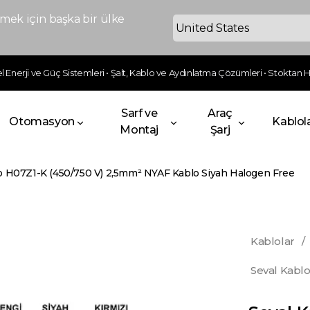
ek için başka bir ülke
 Enerji ve Güç Sistemleri • Şalt, Kablo ve Aydınlatma Çözümleri • Stoktan Hı
Sarf ve
Araç
Otomasyon
Kablol
Montaj
Şarj
o H07Z1-K (450/750 V) 2,5mm² NYAF Kablo Siyah Halogen Free
Kablolar
/
Seval Kabl