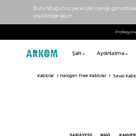
Bulunduğunuz yere özel içeriği görüntülem
veya bölge seçin.
Profesyonel
Şalt
Aydınlatma
Kablolar
Halogen Free Kablolar
Seval Kabl