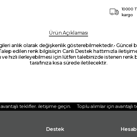
10000 T
kargo
Ürün Açıklaması
lgileri anlık olarak değişkenlik gösterebilmektedir.• Güncel b
 Talep edilen renk bilgisiiçin Canlı Destek hattımızla iletişi
u ve hızlı ilerleyebilmesi için lütfen talebinizde istenen renk b
tarafınıza kısa sürede iletilecektir.
ntajlı teklifler. iletişime geçin.
Toplu alımlar için avantajlı tekli
Destek
Hesab