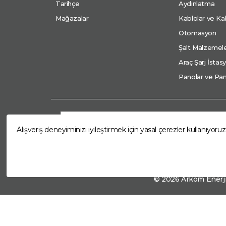
Tarihçe
Aydınlatma
Mağazalar
Kablolar ve Kab
Otomasyon
Şalt Malzemele
Araç Şarj İstasy
Panolar ve Pan
Alışveriş deneyiminizi iyileştirmek için yasal çerezler kullanıyoruz
© 2026 Arkom Enerji 