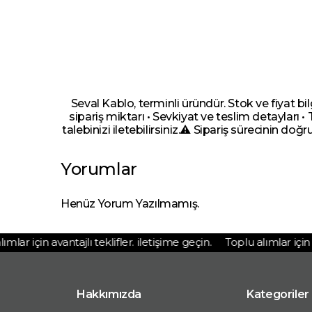
Seval Kablo, terminli üründür. Stok ve fiyat bi
sipariş miktarı • Sevkiyat ve teslim detayları •
talebinizi iletebilirsiniz.⚠️ Sipariş sürecinin doğr
Yorumlar
Henüz Yorum Yazılmamış.
ar için avantajlı teklifler. iletişime geçin.
Toplu alımlar için ava
Hakkımızda
Kategoriler