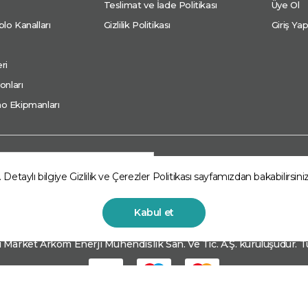
Teslimat ve İade Politikası
Üye Ol
lo Kanalları
Gizlilik Politikası
Giriş Ya
ri
onları
o Ekipmanları
Abone ol
. Detaylı bilgiye
Gizlilik ve Çerezler Politikası
sayfamızdan bakabilirsiniz
Kabul et
Market Arkom Enerji Mühendislik San. Ve Tic. A.Ş. kuruluşudur. Tü