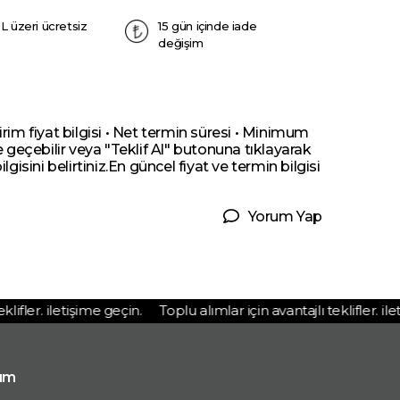
L üzeri ücretsiz
15 gün içinde iade
değişim
irim fiyat bilgisi • Net termin süresi • Minimum
me geçebilir veya "Teklif Al" butonuna tıklayarak
ilgisini belirtiniz.En güncel fiyat ve termin bilgisi
Yorum Yap
fler. iletişime geçin.
Toplu alımlar için avantajlı teklifler. ileti
ım