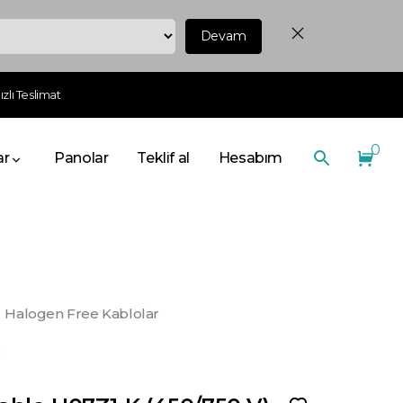
Devam
zlı Teslimat
0
ar
Panolar
Teklif al
Hesabım
Halogen Free Kablolar
o