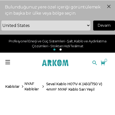
Bulunduğunuz yere özel içeriği görüntülemek
için başka bir ülke veya bölge seçin.
Devam
Profesyonel Enerji ve Güç Sistemleri • Şalt, Kablo ve Aydınlatma
Çözümleri • Stoktan Hızlı Teslimat
0
NYAF
Seval Kablo H07V-K (450/750 V)
Kablolar
Kablolar
4mm² NYAF Kablo Sarı Yeşil