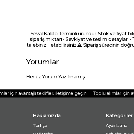
Seval Kablo, terminli üründür. Stok ve fiyat bi
sipariş miktarı • Sevkiyat ve teslim detayları •
talebinizi iletebilirsiniz.⚠️ Sipariş sürecinin doğr
Yorumlar
Henüz Yorum Yazılmamış.
 için avantajlı teklifler. iletişime geçin.
Toplu alımlar için avant
Hakkımızda
Kategoriler
Tarihçe
Aydınlatma