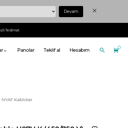
Devam
zlı Teslimat
0
ar
Panolar
Teklif al
Hesabım
NYAF Kablolar
o