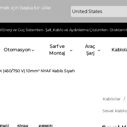
ek için başka bir ülke
 Enerji ve Güç Sistemleri • Şalt, Kablo ve Aydınlatma Çözümleri • Stoktan Hı
Sarf ve
Araç
Otomasyon
Kablol
Montaj
Şarj
K (450/750 V) 10mm² NYAF Kablo Siyah
Kablolar
/
Seval Kabl