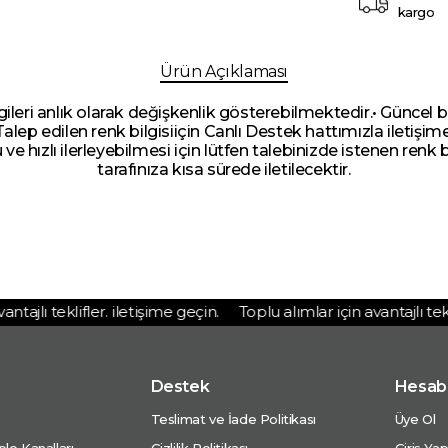
kargo
Ürün Açıklaması
lgileri anlık olarak değişkenlik gösterebilmektedir.• Güncel b
 Talep edilen renk bilgisiiçin Canlı Destek hattımızla iletişi
u ve hızlı ilerleyebilmesi için lütfen talebinizde istenen renk b
tarafınıza kısa sürede iletilecektir.
ajlı teklifler. iletişime geçin.
Toplu alımlar için avantajlı teklifl
Destek
Hesab
Teslimat ve İade Politikası
Üye Ol