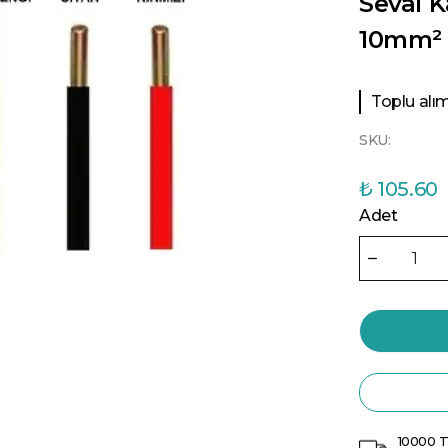
Seval K
10mm² 
Toplu alıml
SKU:
₺ 105.60
Adet
10000 T