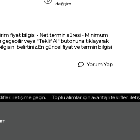
değişim
irim fiyat bilgisi • Net termin süresi • Minimum
me geçebilir veya "Teklif Al" butonuna tıklayarak
ilgisini belirtiniz.En güncel fiyat ve termin bilgisi
Yorum Yap
er. iletişime geçin.
Toplu alımlar için avantajlı teklifler. iletişi
ım