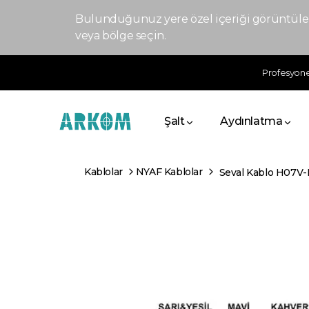
Bulunduğunuz yere özel içeriği görüntülem
veya bölge seçin.
Profesyonel
Şalt
Aydınlatma
Kablolar
NYAF Kablolar
Seval Kablo H07V-