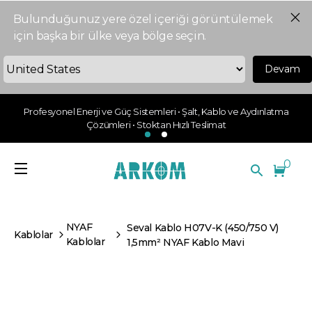
Bulunduğunuz yere özel içeriği görüntülemek
için başka bir ülke veya bölge seçin.
Devam
Profesyonel Enerji ve Güç Sistemleri • Şalt, Kablo ve Aydınlatma
Çözümleri • Stoktan Hızlı Teslimat
0
NYAF
Seval Kablo H07V-K (450/750 V)
Kablolar
Kablolar
1,5mm² NYAF Kablo Mavi