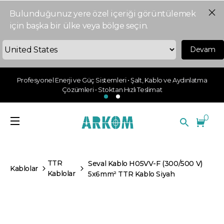
Bulunduğunuz yere özel içeriği görüntülemek
için başka bir ülke veya bölge seçin.
Devam
Profesyonel Enerji ve Güç Sistemleri • Şalt, Kablo ve Aydınlatma
Çözümleri • Stoktan Hızlı Teslimat
0
TTR
Seval Kablo H05VV-F (300/500 V)
Kablolar
Kablolar
5x6mm² TTR Kablo Siyah