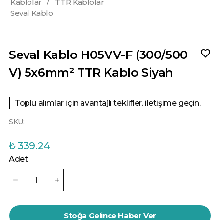
Kablolar
/
TTR Kablolar
Seval Kablo
Seval Kablo H05VV-F (300/500
V) 5x6mm² TTR Kablo Siyah
Toplu alımlar için avantajlı teklifler. iletişime geçin.
SKU:
₺ 339.24
Adet
Stoğa Gelince Haber Ver