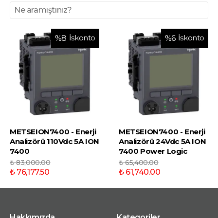
İskonto
İskonto
%
8
%
6
METSEION7400 - Enerji
METSEION7400 - Enerji
Analizörü 110Vdc 5A ION
Analizörü 24Vdc 5A ION
7400
7400 Power Logic
₺ 83,000.00
₺ 65,400.00
₺ 76,177.50
₺ 61,740.00
Hakkımızda
Kategoriler