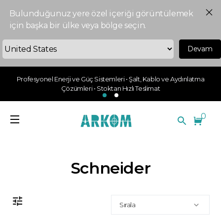
Bulunduğunuz yere özel içeriği görüntülemek
için başka bir ülke veya bölge seçin.
Devam
Profesyonel Enerji ve Güç Sistemleri • Şalt, Kablo ve Aydınlatma
Çözümleri • Stoktan Hızlı Teslimat
0
Schneider
Sırala