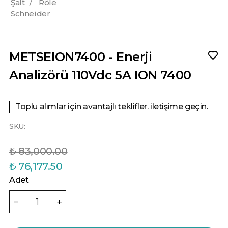
Şalt
/
Röle
Schneider
METSEION7400 - Enerji
Analizörü 110Vdc 5A ION 7400
Toplu alımlar için avantajlı teklifler. iletişime geçin.
SKU:
₺ 83,000.00
₺ 76,177.50
Adet