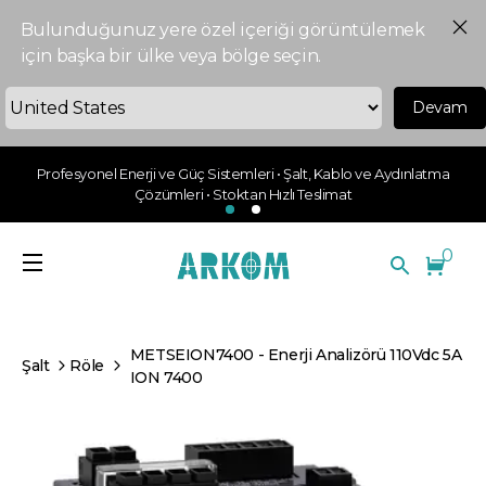
Bulunduğunuz yere özel içeriği görüntülemek
için başka bir ülke veya bölge seçin.
Devam
Profesyonel Enerji ve Güç Sistemleri • Şalt, Kablo ve Aydınlatma
Çözümleri • Stoktan Hızlı Teslimat
0
METSEION7400 - Enerji Analizörü 110Vdc 5A
Şalt
Röle
ION 7400