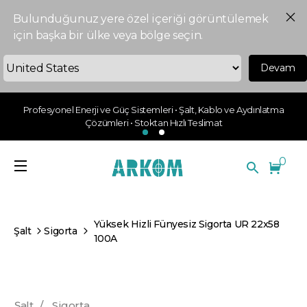
Bulunduğunuz yere özel içeriği görüntülemek
için başka bir ülke veya bölge seçin.
Devam
Profesyonel Enerji ve Güç Sistemleri • Şalt, Kablo ve Aydınlatma
Çözümleri • Stoktan Hızlı Teslimat
0
Yüksek Hizli Fünyesiz Sigorta UR 22x58
Şalt
Sigorta
100A
Şalt
/
Sigorta