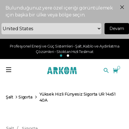
Bulunduğunuz yere özel içeriği görüntülemek
için başka bir ülke veya bölge seçin.
Devam
Profesyonel Enerji ve Güç Sistemleri • Şalt, Kablo ve Aydınlatma
Çözümleri • Stoktan Hızlı Teslimat
0
Yüksek Hizli Fünyesiz Sigorta UR 14x51
Şalt
Sigorta
40A
Şalt
/
Sigorta