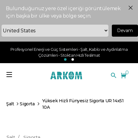
Bulunduğunuz yere özel içeriği görüntülemek
için başka bir ülke veya bölge seçin.
Devam
Profesyonel Enerji ve Güç Sistemleri • Şalt, Kablo ve Aydınlatma
Çözümleri • Stoktan Hızlı Teslimat
0
Yüksek Hizli Fünyesiz Sigorta UR 14x51
Şalt
Sigorta
10A
Şalt
/
Sigorta