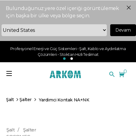
Bulunduğunuz yere özel içeriği görüntülemek
için başka bir ülke veya bölge seçin.
Devam
Profesyonel Enerji ve Güç Sistemleri • Şalt, Kablo ve Aydınlatma
Çözümleri • Stoktan Hızlı Teslimat
0
Şalt
Şalter
Yardimci Kontak NA+NK
Şalt
/
Şalter