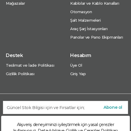
Mağazalar
Kablolar ve Kablo Kanalları
Otomasyon
Şalt Malzemeleri
Araç Şarj İstasyonları
Panolar ve Pano Ekipmanları
Destek
Hesabım
Teslimat ve İade Politikası
Üye Ol
Gizlilik Politikası
Giriş Yap
Abone ol
Alışveriş deneyiminizi iyileştirmek için yasal çerezler
kullanıyoruz. Detaylı bilgiye
Gizlilik ve Çerezler Politikası