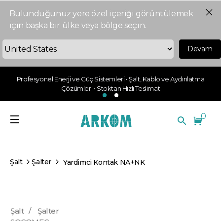
Bulunduğunuz yere özel içeriği görüntülemek
için başka bir ülke veya bölge seçin.
Devam
Profesyonel Enerji ve Güç Sistemleri • Şalt, Kablo ve Aydınlatma
Çözümleri • Stoktan Hızlı Teslimat
0
Şalt
Şalter
Yardimci Kontak NA+NK
Şalt
/
Şalter