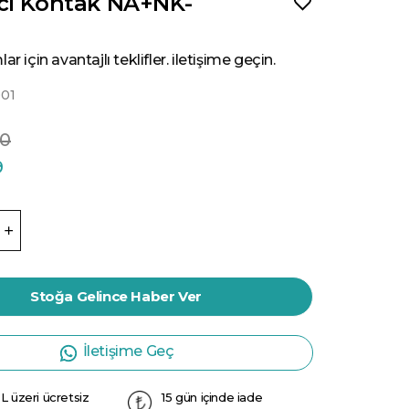
ci Kontak NA+NK-
ar için avantajlı teklifler. iletişime geçin.
01
60
9
Stoğa Gelince Haber Ver
İletişime Geç
L üzeri ücretsiz
15 gün içinde iade