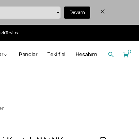
Devam
zlı Teslimat
0
ar
Panolar
Teklif al
Hesabım
er