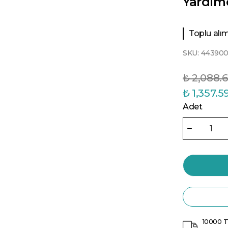
Yardim
Toplu alıml
SKU:
443900
₺ 2,088.
₺ 1,357.5
Adet
10000 T