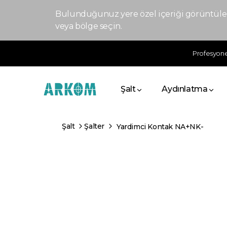
Bulunduğunuz yere özel içeriği görüntülem
veya bölge seçin.
Profesyonel
Şalt
Aydınlatma
Şalt
Şalter
Yardimci Kontak NA+NK-