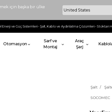
ek için başka bir ülke
 Enerji ve Güç Sistemleri • Şalt, Kablo ve Aydınlatma Çözümleri • Stoktan Hı
Sarf ve
Araç
Otomasyon
Kablol
Montaj
Şarj
Şalt
/
Şalt
SOCOMEC