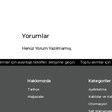
Yorumlar
Henüz Yorum Yazılmamış.
ar için avantajlı teklifler. iletişime geçin.
Toplu alımlar için ava
Hakkımızda
Kategoriler
Tarihçe
Aydınlatma
Mağazalar
Kablolar ve Kab
Otomasyon
Şalt Malzemele