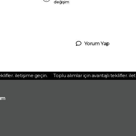
değişim
Yorum Yap
fler. iletişime geçin.
Toplu alımlar için avantajlı teklifler. ileti
ım
p