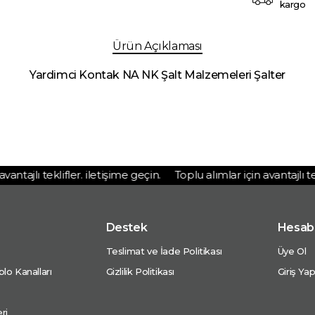
kargo
Ürün Açıklaması
Yardimci Kontak NA NK Şalt Malzemeleri Şalter
ntajlı teklifler. iletişime geçin.
Toplu alımlar için avantajlı tekli
Destek
Hesab
Teslimat ve İade Politikası
Üye Ol
lo Kanalları
Gizlilik Politikası
Giriş Ya
ri