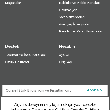
Mağazalar
Kablolar ve Kablo Kanalları
Otomasyon
Şalt Malzemeleri
Araç Şarj İstasyonları
Panolar ve Pano Ekipmanları
Destek
Hesabım
Teslimat ve İade Politikası
Üye Ol
Gizlilik Politikası
Giriş Yap
Abone ol
Alışveriş deneyiminizi iyileştirmek için yasal çerezler
kullanıyoruz. Detaylı bilgiye
Gizlilik ve Çerezler Politikası