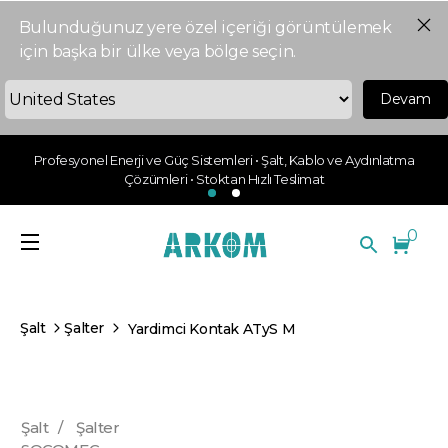
Bulunduğunuz yere özel içeriği görüntülemek
için başka bir ülke veya bölge seçin.
Devam
Profesyonel Enerji ve Güç Sistemleri • Şalt, Kablo ve Aydınlatma
Çözümleri • Stoktan Hızlı Teslimat
0
Şalt
Şalter
Yardimci Kontak ATyS M
Şalt
/
Şalter