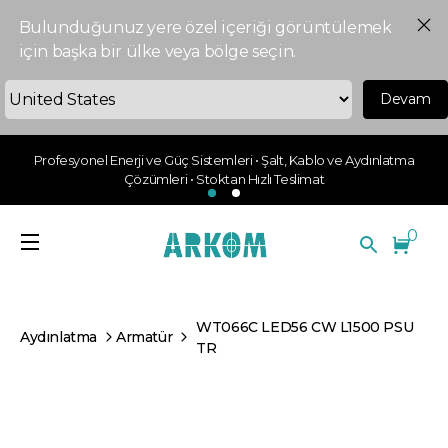
Bulunduğunuz yere özel içeriği görüntülemek
için başka bir ülke veya bölge seçin.
Devam
Profesyonel Enerji ve Güç Sistemleri • Şalt, Kablo ve Aydınlatma
Çözümleri • Stoktan Hızlı Teslimat
0
WT066C LED56 CW L1500 PSU
Aydınlatma
Armatür
TR