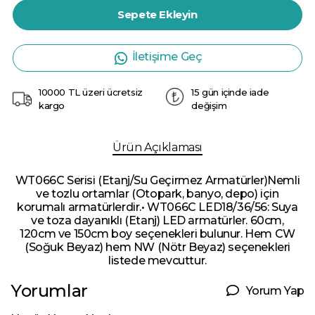
Sepete Ekleyin
İletişime Geç
10000 TL üzeri ücretsiz
15 gün içinde iade
kargo
değişim
Ürün Açıklaması
WT066C Serisi (Etanj/Su Geçirmez Armatürler)Nemli
ve tozlu ortamlar (Otopark, banyo, depo) için
korumalı armatürlerdir.• WT066C LED18/36/56: Suya
ve toza dayanıklı (Etanj) LED armatürler. 60cm,
120cm ve 150cm boy seçenekleri bulunur. Hem CW
(Soğuk Beyaz) hem NW (Nötr Beyaz) seçenekleri
listede mevcuttur.
Yorumlar
Yorum Yap