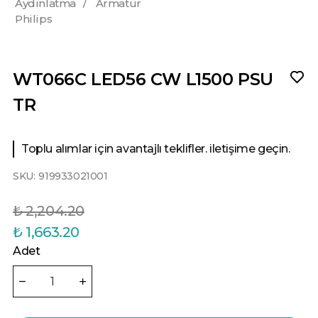
Aydınlatma
/
Armatür
Philips
WT066C LED56 CW L1500 PSU
TR
Toplu alımlar için avantajlı teklifler. iletişime geçin.
SKU:
919933021001
₺ 2,204.20
₺ 1,663.20
Adet