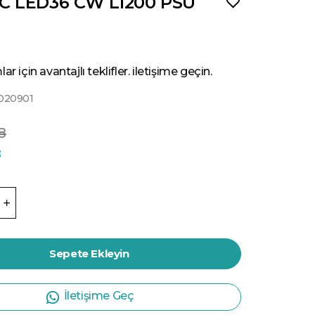
 LED36 CW L1200 PSU
ar için avantajlı teklifler. iletişime geçin.
020901
8
8
Sepete Ekleyin
İletişime Geç