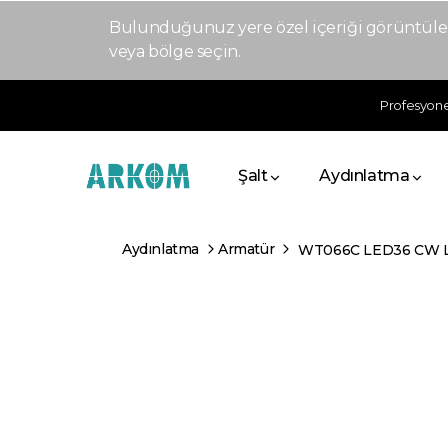
Bulunduğunuz yere özel içeriği görüntülem
veya bölge seçin.
Profesyonel
Şalt
Aydınlatma
Aydınlatma
Armatür
WT066C LED36 CW L