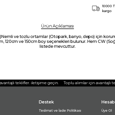
10000 T
kargo
Ürün Açıklaması
Nemli ve tozlu ortamlar (Otopark, banyo, depo) için koru
60cm, 120cm ve 150cm boy seçenekleri bulunur. Hem CW (S
listede mevcuttur.
ntajlı teklifler. iletişime geçin.
Toplu alımlar için avantajlı tekli
Destek
Hesab
Teslimat ve İade Politikası
Üye Ol