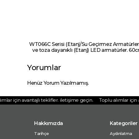
WT066C Serisi (Etanj/Su Geçirmez Armatürler)
ve toza dayanıklı (Etanj) LED armatürler. 
Yorumlar
Henüz Yorum Yazılmamış.
ar için avantajlı teklifler. iletişime geçin.
Toplu alımlar için ava
Hakkımızda
Kategoriler
Tarihçe
Aydınlatma