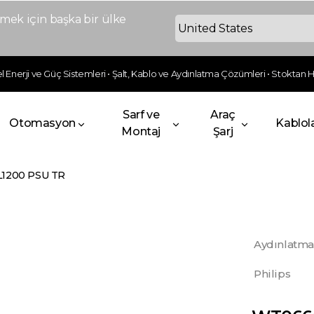
ek için başka bir ülke
 Enerji ve Güç Sistemleri • Şalt, Kablo ve Aydınlatma Çözümleri • Stoktan Hı
Sarf ve
Araç
Otomasyon
Kablol
Montaj
Şarj
1200 PSU TR
Aydınlatma
Philips