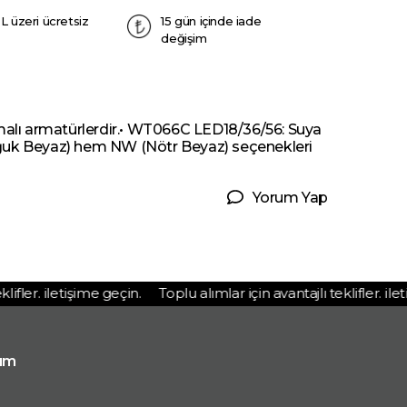
L üzeri ücretsiz
15 gün içinde iade
değişim
malı armatürlerdir.• WT066C LED18/36/56: Suya
oğuk Beyaz) hem NW (Nötr Beyaz) seçenekleri
Yorum Yap
fler. iletişime geçin.
Toplu alımlar için avantajlı teklifler. ileti
ım