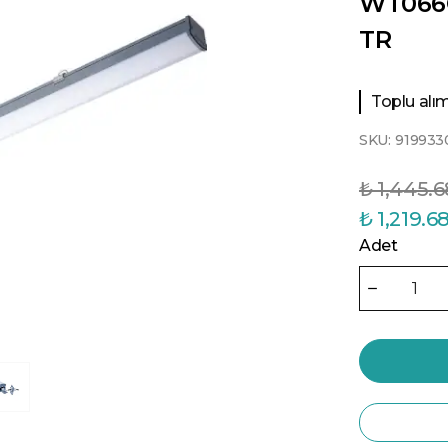
WT066C
TR
Toplu alıml
SKU:
919933
₺ 1,445.6
₺ 1,219.6
Adet