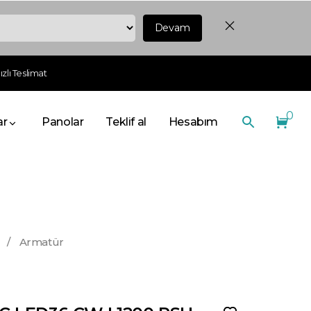
Devam
zlı Teslimat
0
ar
Panolar
Teklif al
Hesabım
/
Armatür