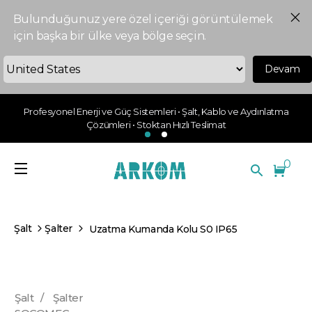
Bulunduğunuz yere özel içeriği görüntülemek
için başka bir ülke veya bölge seçin.
Devam
Profesyonel Enerji ve Güç Sistemleri • Şalt, Kablo ve Aydınlatma
Çözümleri • Stoktan Hızlı Teslimat
0
Şalt
Şalter
Uzatma Kumanda Kolu S0 IP65
Şalt
/
Şalter