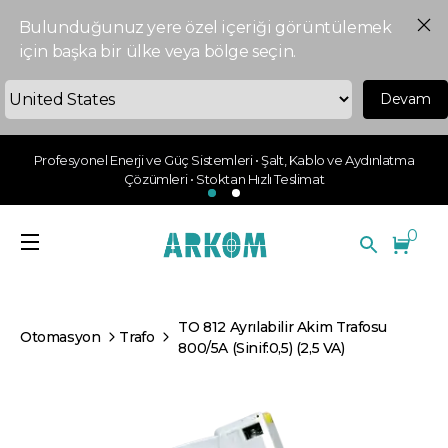
Bulunduğunuz yere özel içeriği görüntülemek
için başka bir ülke veya bölge seçin.
Devam
Profesyonel Enerji ve Güç Sistemleri • Şalt, Kablo ve Aydınlatma
Çözümleri • Stoktan Hızlı Teslimat
0
TO 812 Ayrılabilir Akim Trafosu
Otomasyon
Trafo
800/5A (Sinif:0,5) (2,5 VA)