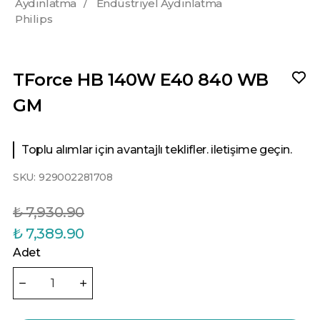
Aydınlatma
/
Endüstriyel Aydınlatma
Philips
TForce HB 140W E40 840 WB
GM
Toplu alımlar için avantajlı teklifler. iletişime geçin.
SKU:
929002281708
₺ 7,930.90
₺ 7,389.90
Adet