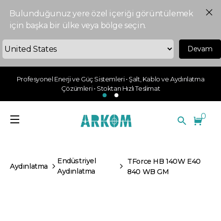
Bulunduğunuz yere özel içeriği görüntülemek
için başka bir ülke veya bölge seçin.
Devam
Profesyonel Enerji ve Güç Sistemleri • Şalt, Kablo ve Aydınlatma
Çözümleri • Stoktan Hızlı Teslimat
0
Endüstriyel
TForce HB 140W E40
Aydınlatma
Aydınlatma
840 WB GM