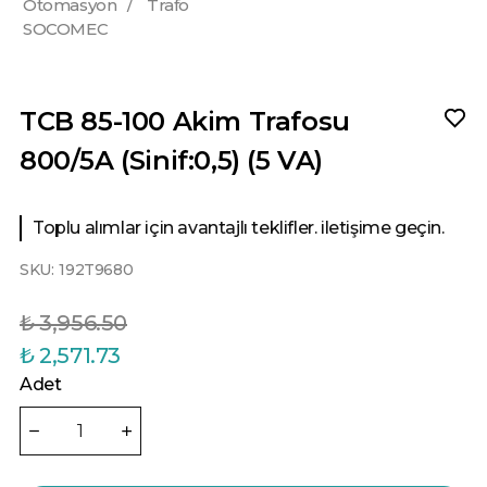
Otomasyon
/
Trafo
SOCOMEC
TCB 85-100 Akim Trafosu
800/5A (Sinif:0,5) (5 VA)
Toplu alımlar için avantajlı teklifler. iletişime geçin.
SKU:
192T9680
₺ 3,956.50
₺ 2,571.73
Adet