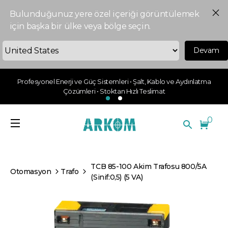
Bulunduğunuz yere özel içeriği görüntülemek
için başka bir ülke veya bölge seçin.
Devam
Profesyonel Enerji ve Güç Sistemleri • Şalt, Kablo ve Aydınlatma
Çözümleri • Stoktan Hızlı Teslimat
0
TCB 85-100 Akim Trafosu 800/5A
Otomasyon
Trafo
(Sinif:0,5) (5 VA)