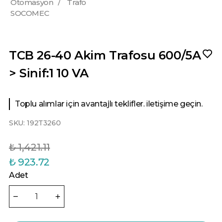
Otomasyon
/
Trafo
SOCOMEC
TCB 26-40 Akim Trafosu 600/5A
> Sinif:1 10 VA
Toplu alımlar için avantajlı teklifler. iletişime geçin.
SKU:
192T3260
₺ 1,421.11
₺ 923.72
Adet