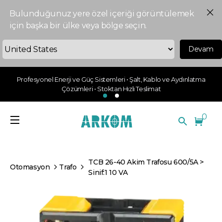
Bulunduğunuz yere özel içeriği görüntülemek
için başka bir ülke veya bölge seçin.
Devam
Profesyonel Enerji ve Güç Sistemleri • Şalt, Kablo ve Aydınlatma
Çözümleri • Stoktan Hızlı Teslimat
0
TCB 26-40 Akim Trafosu 600/5A >
Otomasyon
Trafo
Sinif:1 10 VA