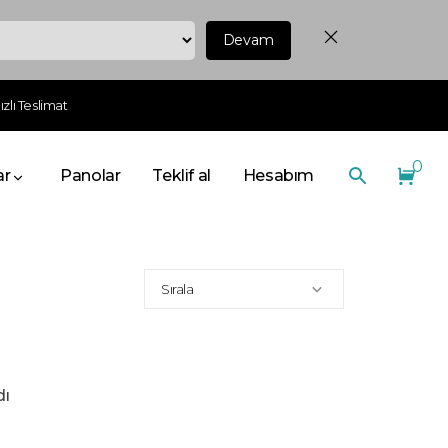
Devam
zlı Teslimat
0
ar
Panolar
Teklif al
Hesabım
Sırala
dı