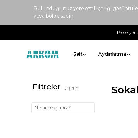
Bulunduğunuz yere özel içeriği görüntülem
veya bölge seçin.
Profesyonel
Şalt
Aydınlatma
Filtreler
Soka
0
ürün