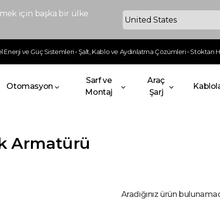
ek için başka bir ülke
 Enerji ve Güç Sistemleri • Şalt, Kablo ve Aydınlatma Çözümleri • Stoktan Hı
Sarf ve
Araç
Otomasyon
Kablol
Montaj
Şarj
k Armatürü
Aradığınız ürün bulunama