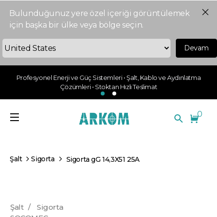
Bulunduğunuz yere özel içeriği görüntülemek
için başka bir ülke veya bölge seçin.
Devam
Profesyonel Enerji ve Güç Sistemleri • Şalt, Kablo ve Aydınlatma
Çözümleri • Stoktan Hızlı Teslimat
0
Şalt
Sigorta
Sigorta gG 14,3X51 25A
Şalt
/
Sigorta