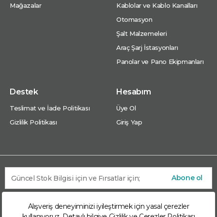
Mağazalar
Kablolar ve Kablo Kanalları
Otomasyon
Şalt Malzemeleri
Araç Şarj İstasyonları
Panolar ve Pano Ekipmanları
Destek
Hesabım
Teslimat ve İade Politikası
Üye Ol
Gizlilik Politikası
Giriş Yap
Abone ol
Alışveriş deneyiminizi iyileştirmek için yasal çerezler
kullanıyoruz. Detaylı bilgiye
Gizlilik ve Çerezler Politikası