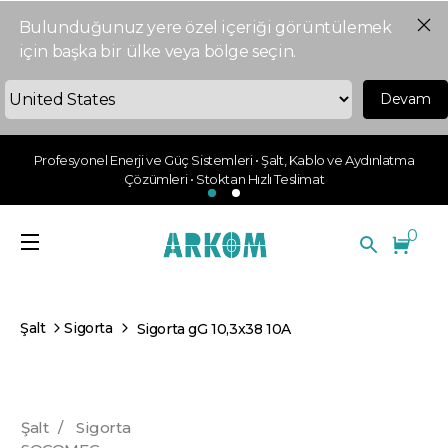
Bulunduğunuz yere özel içeriği görüntülemek
için başka bir ülke veya bölge seçin.
Devam
Profesyonel Enerji ve Güç Sistemleri • Şalt, Kablo ve Aydınlatma
Çözümleri • Stoktan Hızlı Teslimat
0
Şalt
Sigorta
Sigorta gG 10,3x38 10A
Şalt
/
Sigorta