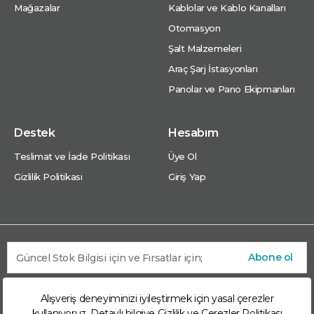
Mağazalar
Kablolar ve Kablo Kanalları
Otomasyon
Şalt Malzemeleri
Araç Şarj İstasyonları
Panolar ve Pano Ekipmanları
Destek
Hesabım
Teslimat ve İade Politikası
Üye Ol
Gizlilik Politikası
Giriş Yap
Abone ol
Alışveriş deneyiminizi iyileştirmek için yasal çerezler
kullanıyoruz. Detaylı bilgiye
Gizlilik ve Çerezler Politikası