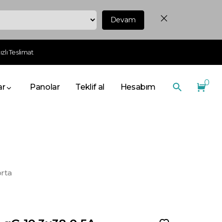
Devam
zlı Teslimat
0
ar
Panolar
Teklif al
Hesabım
rta