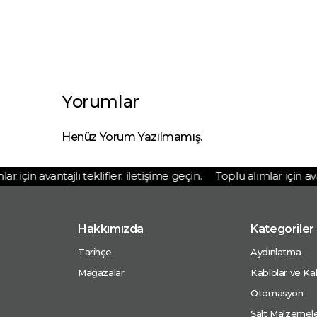
Yorumlar
Henüz Yorum Yazılmamış.
 için avantajlı teklifler. iletişime geçin.
Toplu alımlar için avanta
Hakkımızda
Kategoriler
Tarihçe
Aydınlatma
Mağazalar
Kablolar ve Kab
Otomasyon
Şalt Malzemele