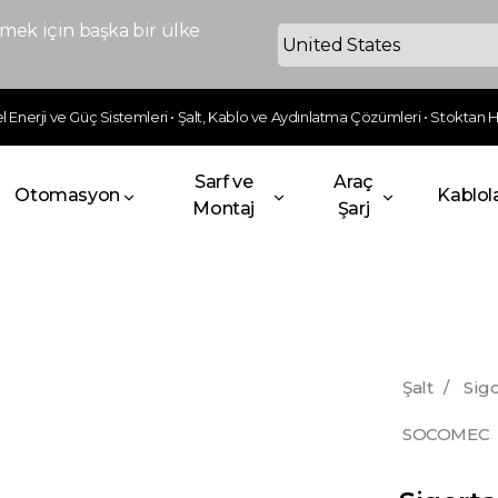
ek için başka bir ülke
 Enerji ve Güç Sistemleri • Şalt, Kablo ve Aydınlatma Çözümleri • Stoktan Hı
Sarf ve
Araç
Otomasyon
Kablol
Montaj
Şarj
Şalt
/
Sigo
SOCOMEC