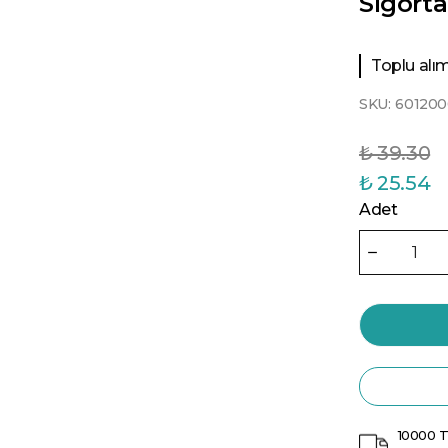
Sigorta
Toplu alıml
SKU:
60120
₺ 39.30
₺ 25.54
Adet
10000 T