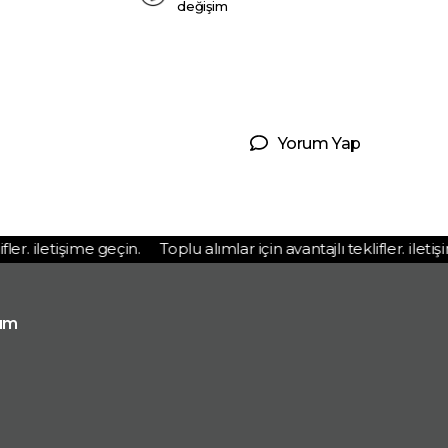
değişim
Yorum Yap
er. iletişime geçin.
Toplu alımlar için avantajlı teklifler. iletişim
ım
p