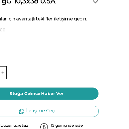
 gG 10,3x38 0.5A
ar için avantajlı teklifler. iletişime geçin.
000
Stoğa Gelince Haber Ver
İletişime Geç
L üzeri ücretsiz
15 gün içinde iade