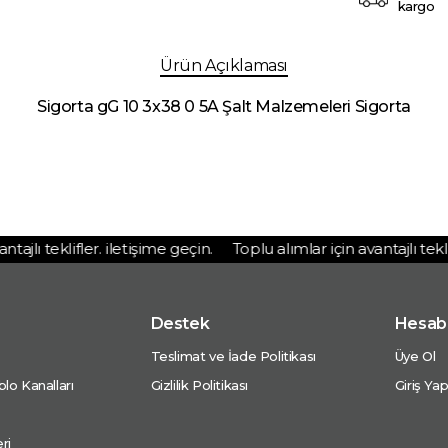
kargo
Ürün Açıklaması
Sigorta gG 10 3x38 0 5A Şalt Malzemeleri Sigorta
jlı teklifler. iletişime geçin.
Toplu alımlar için avantajlı teklifl
Destek
Hesab
Teslimat ve İade Politikası
Üye Ol
lo Kanalları
Gizlilik Politikası
Giriş Ya
ri