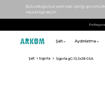
Bulunduğunuz yere özel içeriği görüntülem
veya bölge seçin.
Profesyonel
Şalt
Aydınlatma
Şalt
Sigorta
Sigorta gG 10,3x38 0.5A