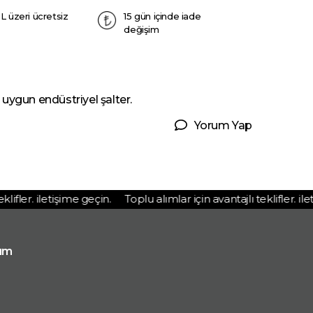
L üzeri ücretsiz
15 gün içinde iade
değişim
uygun endüstriyel şalter.
Yorum Yap
fler. iletişime geçin.
Toplu alımlar için avantajlı teklifler. ileti
ım
p