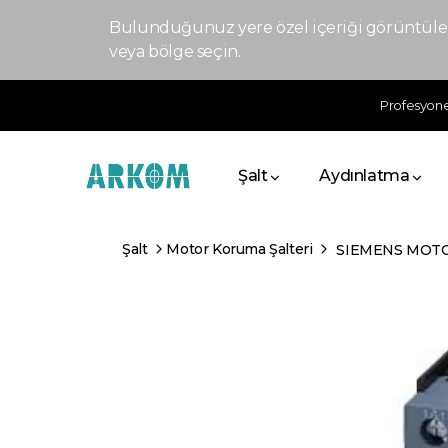
Bulunduğunuz yere özel içeriği görüntülem
veya bölge seçin.
Profesyonel
Şalt
Aydınlatma
Şalt
Motor Koruma Şalteri
SIEMENS MOTOR