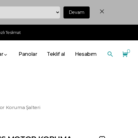
Devam
zlı Teslimat
0
ar
Panolar
Teklif al
Hesabım
or Koruma Şalteri