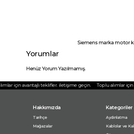
Siemens marka motor koru
Yorumlar
Henüz Yorum Yazılmamış.
ar için avantajlı teklifler. iletişime geçin.
Toplu alımlar için ava
Hakkımızda
Kategoriler
Tarihçe
Aydınlatma
Mağazalar
Kablolar ve Kab