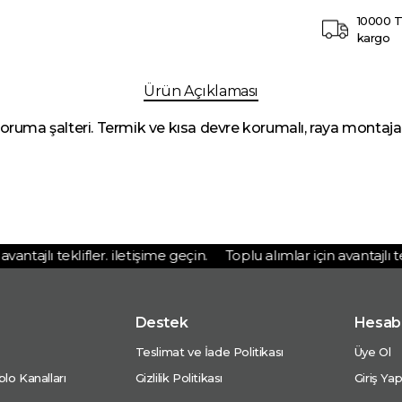
10000 T
kargo
Ürün Açıklaması
ma şalteri. Termik ve kısa devre korumalı, raya montaja 
ntajlı teklifler. iletişime geçin.
Toplu alımlar için avantajlı tekli
Destek
Hesab
Teslimat ve İade Politikası
Üye Ol
lo Kanalları
Gizlilik Politikası
Giriş Ya