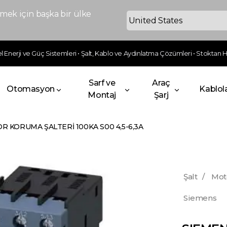
ek için başka bir ülke
 Enerji ve Güç Sistemleri • Şalt, Kablo ve Aydınlatma Çözümleri • Stoktan Hı
Sarf ve
Araç
Otomasyon
Kablol
Montaj
Şarj
 KORUMA ŞALTERİ 100KA S00 4,5-6,3A
Şalt
/
Mot
Siemens