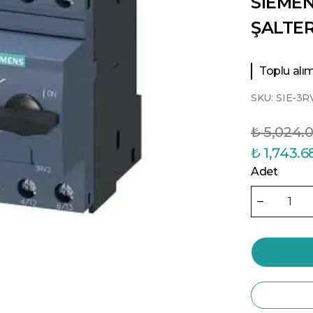
SIEME
ŞALTER
Toplu alıml
SKU:
SIE-3R
₺ 5,024.
₺ 1,743.6
Adet