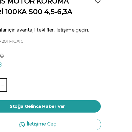
NS MOTOR KORUMA
İ 100KA S00 4,5-6,3A
ar için avantajlı teklifler. iletişime geçin.
V2011-1GA10
00
8
Stoğa Gelince Haber Ver
İletişime Geç