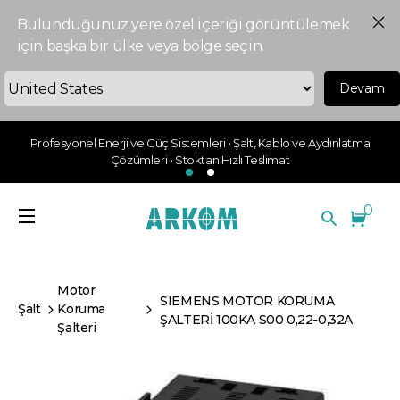
Bulunduğunuz yere özel içeriği görüntülemek
için başka bir ülke veya bölge seçin.
Devam
Profesyonel Enerji ve Güç Sistemleri • Şalt, Kablo ve Aydınlatma
Çözümleri • Stoktan Hızlı Teslimat
0
Motor
SIEMENS MOTOR KORUMA
Şalt
Koruma
ŞALTERİ 100KA S00 0,22-0,32A
Şalteri