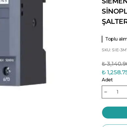
SIEMEN
SİNOP
ŞALTER
Toplu alıml
SKU:
SIE-3M
₺ 3,140.9
₺ 1,258.7
Adet