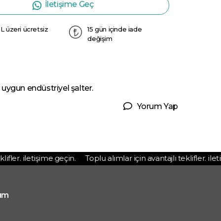
İletişime Geç
L üzeri ücretsiz
15 gün içinde iade
değişim
uygun endüstriyel şalter.
Yorum Yap
ler. iletişime geçin.
Toplu alımlar için avantajlı teklifler. iletiş
ım