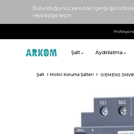
Bulunduğunuz yere özel içeriği görüntülem
veya bölge seçin.
Profesyonel
Şalt
Aydınlatma
Şalt
Motor Koruma Şalteri
SIEMENS 3MV8