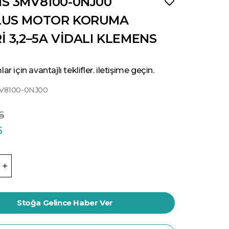
S 3MV8100-0NJ00
LUS MOTOR KORUMA
İ 3,2–5A VİDALI KLEMENS
ar için avantajlı teklifler. iletişime geçin.
V8100-0NJ00
6
5
Stoğa Gelince Haber Ver