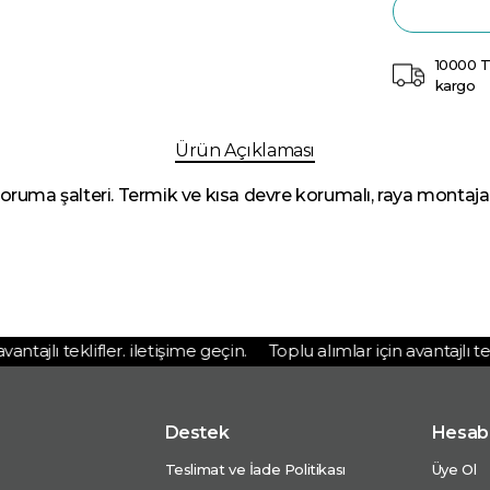
10000 T
kargo
Ürün Açıklaması
ma şalteri. Termik ve kısa devre korumalı, raya montaja 
tajlı teklifler. iletişime geçin.
Toplu alımlar için avantajlı teklif
Destek
Hesab
Teslimat ve İade Politikası
Üye Ol