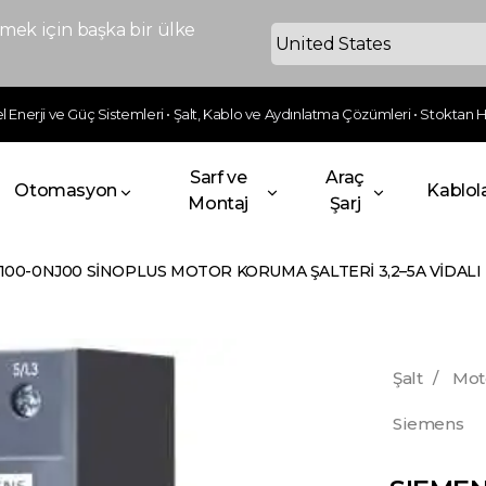
ek için başka bir ülke
 Enerji ve Güç Sistemleri • Şalt, Kablo ve Aydınlatma Çözümleri • Stoktan Hı
Sarf ve
Araç
Otomasyon
Kablol
Montaj
Şarj
100-0NJ00 SİNOPLUS MOTOR KORUMA ŞALTERİ 3,2–5A VİDAL
Şalt
/
Mot
Siemens