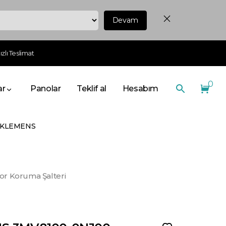
Devam
zlı Teslimat
0
ar
Panolar
Teklif al
Hesabım
I KLEMENS
or Koruma Şalteri