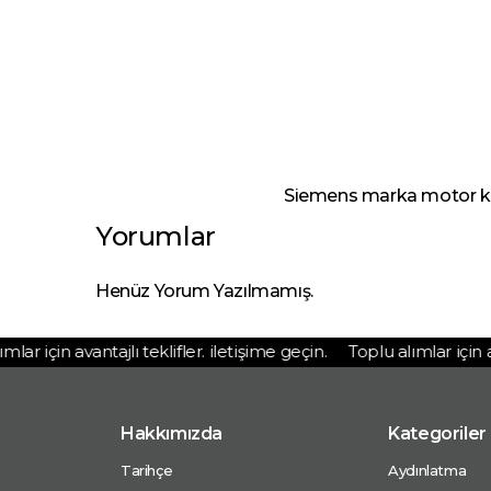
Siemens marka motor koru
Yorumlar
Henüz Yorum Yazılmamış.
r için avantajlı teklifler. iletişime geçin.
Toplu alımlar için avan
Hakkımızda
Kategoriler
Tarihçe
Aydınlatma