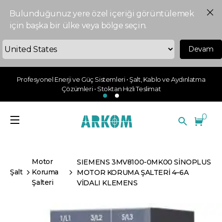
Bulunduğunuz yere özel içeriği görüntülemek
için başka bir ülke veya bölge seçin.
Devam
Profesyonel Enerji ve Güç Sistemleri • Şalt, Kablo ve Aydınlatma
Çözümleri • Stoktan Hızlı Teslimat
0
Motor
SIEMENS 3MV8100-0MK00 SİNOPLUS
Şalt
Koruma
MOTOR KORUMA ŞALTERİ 4–6A
Şalteri
VİDALI KLEMENS